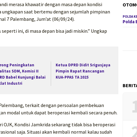
ndi merasa khawatir dengan masa depan kondisi
OTOM
ia ungkapan saat bertemu dengan sejumlah pimpinan
POLDA K
al 7 Palembang, Jum’at (06/09/24).
Polda 
 seperti ini, di masa depan bisa jadi miskin.” Ungkap
rong Peningkatan
Ketua DPRD Didit Srigusjaya
alitas SDM, Komisi II
Pimpin Rapat Rancangan
RD Babel Kunjungi Balai
KUA-PPAS TA 2025
klat Industri
BERIT
 Palembang, terkait dengan persoalan pembekuan
an modal untuk dapat beroperasi kembali secara penuh.
i OJK, Kondisi Jamkrida sekarang tidak bisa beroperasi
asional saja. Situasi akan kembali normal kalau sudah