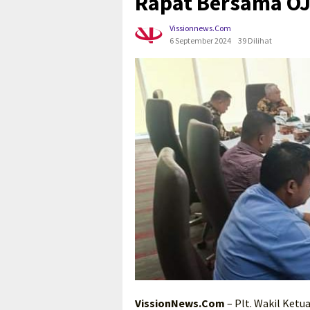
Rapat Bersama O
Vissionnews.com
6 September 2024
39 Dilihat
VissionNews.Com
– Plt. Wakil Ket