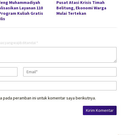
deng Muhammadiyah
Pusat Atasi Krisis Timah
alisasikan Layanan 110
Belitung, Ekonomi Warga
Program Kuliah Gratis
Mulai Tertekan
lis
as yang wajib ditandai
*
a pada peramban ini untuk komentar saya berikutnya.