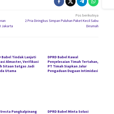
Pos berikutnya
anan
2 Pria Diringkus Simpan Puluhan Paket Kecil Sabu
I Jakarta
Dirumah
 Babel Tindak Lanjuti
DPRD Babel Kawal
asi Almaster, Verifikasi
Penyelesaian Timah Tertahan,
h Sitaan Satgas Jadi
PT Timah Siapkan Jalur
da Utama
Pengaduan Dugaan Intimidasi
lresta Pangkalpinang
DPRD Babel Minta Solusi