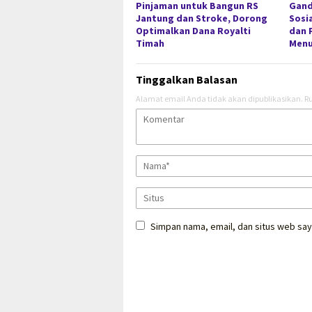
Pinjaman untuk Bangun RS
Gan
Jantung dan Stroke, Dorong
Sosi
Optimalkan Dana Royalti
dan 
Timah
Menu
Tinggalkan Balasan
Alamat email Anda tidak akan dipublikasikan.
Ru
Simpan nama, email, dan situs web say