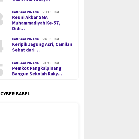
3
PANGKALPINANG
2113 Dilihat
Reuni Akbar SMA
Muhammadiyah Ke-57,
Didi…
4
PANGKALPINANG
2071 Dilihat
Keripik Jagung Asri, Camilan
Sehat dari …
5
PANGKALPINANG
2069 Dilihat
Pemkot Pangkalpinang
Bangun Sekolah Raky…
 CYBER BABEL