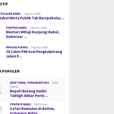
OTIF
EPULAUAN BABEL
5 Agustus 2026
Babel Minta Publik Tak Berspekulas…
PEMPROV BABEL
5 Agustus 2026
Menteri Wihaji Kunjungi Babel,
Gubernur …
PANGKALPINANG
5 Agustus 2026
20 Calon PMI Asal Pangkalpinang
Jalani P…
A POPULER
1
ADVETORIAL
,
PEMKAB BATENG
10223
Dilihat
Bupati Bateng Hadiri
Tabligh Akbar Perin…
2
PEMPROV BABEL
2392 Dilihat
Safari Ramadan di Beltim,
Gubernur Hiday…