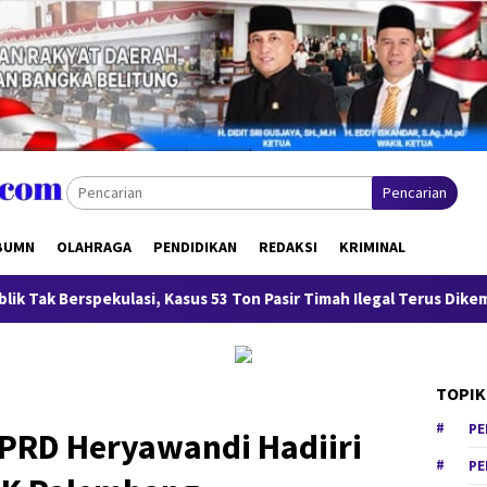
Pencarian
BUMN
OLAHRAGA
PENDIDIKAN
REDAKSI
KRIMINAL
kulasi, Kasus 53 Ton Pasir Timah Ilegal Terus Dikembangkan
TOPIK
PE
DPRD Heryawandi Hadiiri
PE