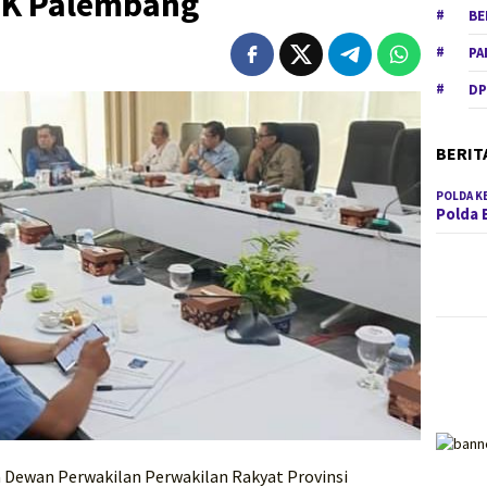
JK Palembang
BE
PA
DP
BERIT
POLDA K
Polda 
ua Dewan Perwakilan Perwakilan Rakyat Provinsi