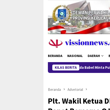
Loncat
ke
konten
BERANDA
NASIONAL
DAERAH
Polda Babel Minta Publik Tak Berspe
KILAS BERITA
Beranda
Advetorial
Plt. Wakil Ketua 