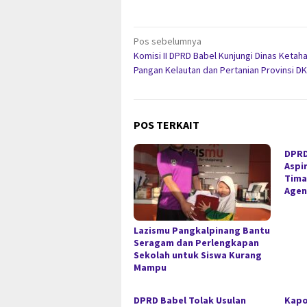
Navigasi
Pos sebelumnya
Komisi II DPRD Babel Kunjungi Dinas Ketah
pos
Pangan Kelautan dan Pertanian Provinsi DK
POS TERKAIT
DPRD
Aspir
Tima
Agen
Lazismu Pangkalpinang Bantu
Seragam dan Perlengkapan
Sekolah untuk Siswa Kurang
Mampu
DPRD Babel Tolak Usulan
Kapo