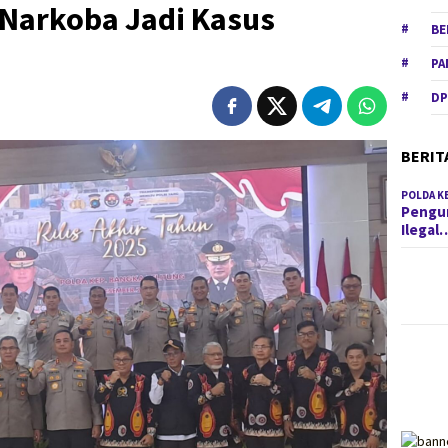
Narkoba Jadi Kasus
BE
PA
DP
BERIT
POLDA K
Pengun
Ilegal