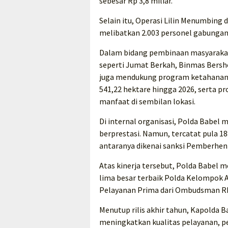
sebesar Rp 3,8 miliar.
Selain itu, Operasi Lilin Menumbin
melibatkan 2.003 personel gabungan da
Dalam bidang pembinaan masyarakat
seperti Jumat Berkah, Binmas Bersh
juga mendukung program ketahanan 
541,22 hektare hingga 2026, serta p
manfaat di sembilan lokasi.
Di internal organisasi, Polda Babe
berprestasi. Namun, tercatat pula 1
antaranya dikenai sanksi Pemberhe
Atas kinerja tersebut, Polda Babel
lima besar terbaik Polda Kelompok 
Pelayanan Prima dari Ombudsman RI d
Menutup rilis akhir tahun, Kapolda
meningkatkan kualitas pelayanan, p