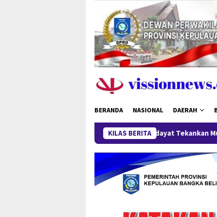
Loncat
ke
konten
BERANDA
NASIONAL
DAERAH
alpinang, Gubernur Hidayat Tekankan Mutu Gizi dan Ketepatan 
KILAS BERITA