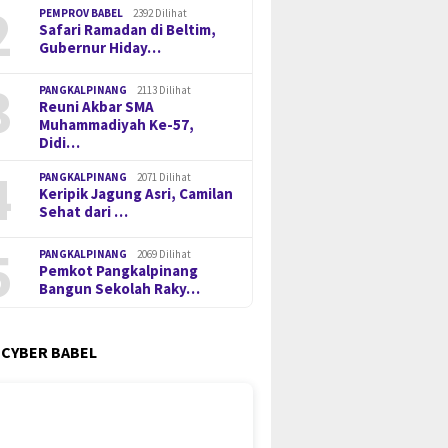
2
PEMPROV BABEL
2392 Dilihat
Safari Ramadan di Beltim,
Gubernur Hiday…
3
PANGKALPINANG
2113 Dilihat
Reuni Akbar SMA
Muhammadiyah Ke-57,
Didi…
4
PANGKALPINANG
2071 Dilihat
Keripik Jagung Asri, Camilan
Sehat dari …
5
PANGKALPINANG
2069 Dilihat
Pemkot Pangkalpinang
Bangun Sekolah Raky…
 CYBER BABEL