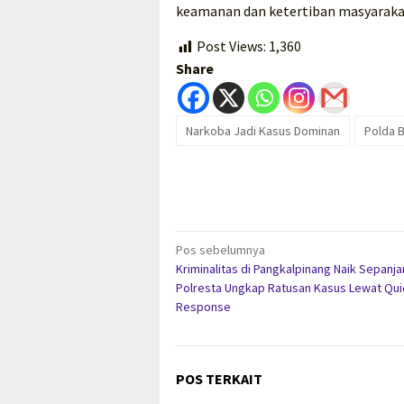
keamanan dan ketertiban masyarakat
Post Views:
1,360
Share
Narkoba Jadi Kasus Dominan
Polda 
Navigasi
Pos sebelumnya
Kriminalitas di Pangkalpinang Naik Sepanja
pos
Polresta Ungkap Ratusan Kasus Lewat Qui
Response
POS TERKAIT