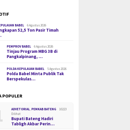
OTIF
EPULAUAN BABEL
6 Agustus 2026
gkapan 52,5 Ton Pasir Timah
…
PEMPROV BABEL
6 Agustus 2026
Tinjau Program MBG 3B di
Pangkalpinang, …
POLDA KEPULAUAN BABEL
5 Agustus 2026
Polda Babel Minta Publik Tak
Berspekulas…
A POPULER
1
ADVETORIAL
,
PEMKAB BATENG
10223
Dilihat
Bupati Bateng Hadiri
Tabligh Akbar Perin…