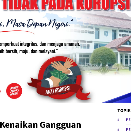
TOPIK
PE
t Kenaikan Gangguan
PE