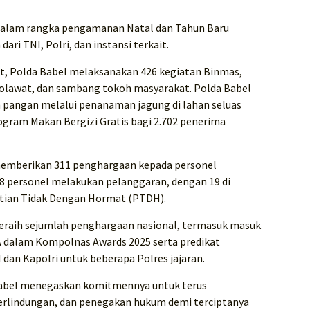
g dalam rangka pengamanan Natal dan Tahun Baru
ri TNI, Polri, dan instansi terkait.
, Polda Babel melaksanakan 426 kegiatan Binmas,
olawat, dan sambang tokoh masyarakat. Polda Babel
pangan melalui penanaman jagung di lahan seluas
rogram Makan Bergizi Gratis bagi 2.702 penerima
l memberikan 311 penghargaan kepada personel
88 personel melakukan pelanggaran, dengan 19 di
ntian Tidak Dengan Hormat (PTDH).
 meraih sejumlah penghargaan nasional, termasuk masuk
A dalam Kompolnas Awards 2025 serta predikat
an Kapolri untuk beberapa Polres jajaran.
 Babel menegaskan komitmennya untuk terus
erlindungan, dan penegakan hukum demi terciptanya