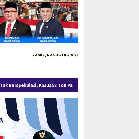
KAMIS, 6 AGUSTUS 2026
 53 Ton Pasir Timah Ilegal Terus Dikembangkan
Menteri W