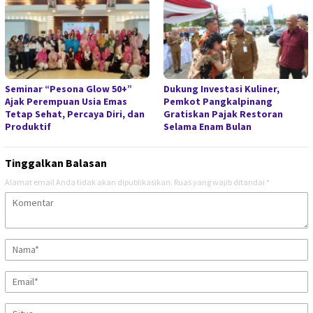
Seminar “Pesona Glow 50+”
Dukung Investasi Kuliner,
Ajak Perempuan Usia Emas
Pemkot Pangkalpinang
Tetap Sehat, Percaya Diri, dan
Gratiskan Pajak Restoran
Produktif
Selama Enam Bulan
Tinggalkan Balasan
Alamat email Anda tidak akan dipublikasikan.
Ruas yang wajib ditandai
*