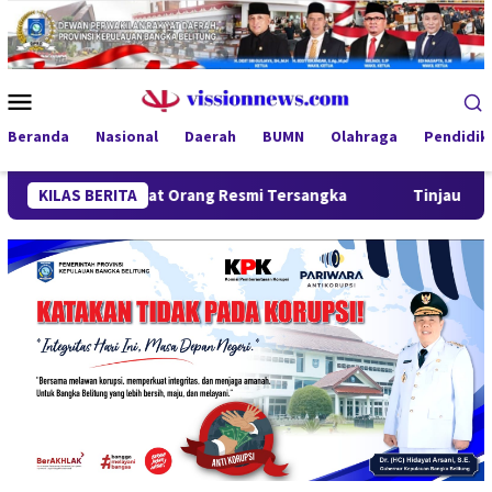
Loncat
ke
konten
Menu
Mobile
Beranda
Nasional
Daerah
BUMN
Olahraga
Pendidik
, Empat Orang Resmi Tersangka
KILAS BERITA
Tinjau Program MBG 3B di