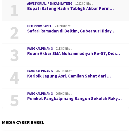
1
ADVETORIAL
,
PEMKAB BATENG
10223 Dilihat
Bupati Bateng Hadiri Tabligh Akbar Perin…
2
PEMPROV BABEL
2392 Dilihat
Safari Ramadan di Beltim, Gubernur Hiday…
3
PANGKALPINANG
2113 Dilihat
Reuni Akbar SMA Muhammadiyah Ke-57, Didi…
4
PANGKALPINANG
2071 Dilihat
Keripik Jagung Asri, Camilan Sehat dari …
5
PANGKALPINANG
2069 Dilihat
Pemkot Pangkalpinang Bangun Sekolah Raky…
MEDIA CYBER BABEL