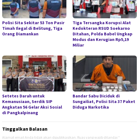
Polisi Sita Sekitar 53 Ton Pasir
Tiga Tersangka Korupsi Alat
Timah Ilegal di Belitung, Tiga
Kedokteran RSUD Soekarno
Orang Diamankan
Ditahan, Polda Babel Ungkap
Modus dan Kerugian Rp5,19
Miliar
Setetes Darah untuk
Bandar Sabu Diciduk di
Kemanusiaan, Serdik SIP
Sungailiat, Polisi Sita 37 Paket
Angkatan 56 Gelar Aksi Sosial
Diduga Narkotika
di Pangkalpinang
Tinggalkan Balasan
Alamat email Anda tidak akan dipublikasikan.
Ruas yang wajib ditandai
*