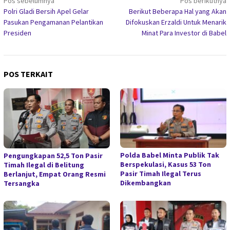
Navigasi
Pos sebelumnya
Pos berikutnya
Polri Gladi Bersih Apel Gelar
Berikut Beberapa Hal yang Akan
pos
Pasukan Pengamanan Pelantikan
Difokuskan Erzaldi Untuk Menarik
Presiden
Minat Para Investor di Babel
POS TERKAIT
Polda Babel Minta Publik Tak
Pengungkapan 52,5 Ton Pasir
Berspekulasi, Kasus 53 Ton
Timah Ilegal di Belitung
Pasir Timah Ilegal Terus
Berlanjut, Empat Orang Resmi
Dikembangkan
Tersangka