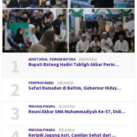
1
ADVETORIAL
,
PEMKAB BATENG
10223 Dilihat
Bupati Bateng Hadiri Tabligh Akbar Perin…
2
PEMPROV BABEL
2392 Dilihat
Safari Ramadan di Beltim, Gubernur Hiday…
3
PANGKALPINANG
2113 Dilihat
Reuni Akbar SMA Muhammadiyah Ke-57, Didi…
4
PANGKALPINANG
2071 Dilihat
Keripik Jagung Asri, Camilan Sehat dari …