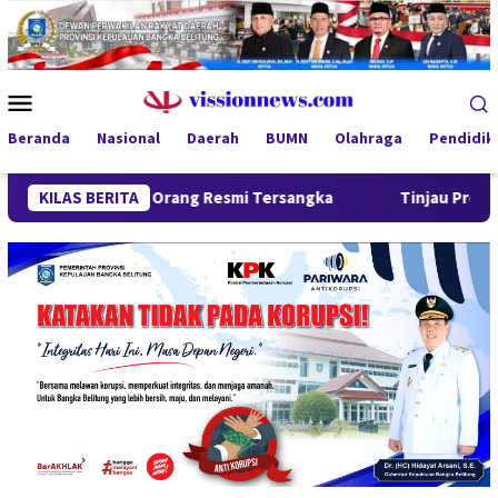
Loncat
ke
konten
Menu
Mobile
Beranda
Nasional
Daerah
BUMN
Olahraga
Pendidik
pat Orang Resmi Tersangka
KILAS BERITA
Tinjau Program MBG 3B di Pan