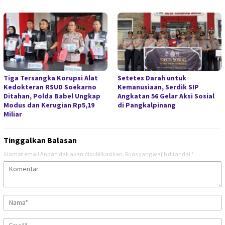
Tiga Tersangka Korupsi Alat
Setetes Darah untuk
Kedokteran RSUD Soekarno
Kemanusiaan, Serdik SIP
Ditahan, Polda Babel Ungkap
Angkatan 56 Gelar Aksi Sosial
Modus dan Kerugian Rp5,19
di Pangkalpinang
Miliar
Tinggalkan Balasan
Alamat email Anda tidak akan dipublikasikan.
Ruas yang wajib ditandai
*