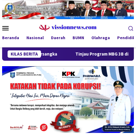
Loncat
ke
konten
Menu
Mobile
Beranda
Nasional
Daerah
BUMN
Olahraga
Pendidik
mi Tersangka
KILAS BERITA
Tinjau Program MBG 3B di Pangkalpinang, G