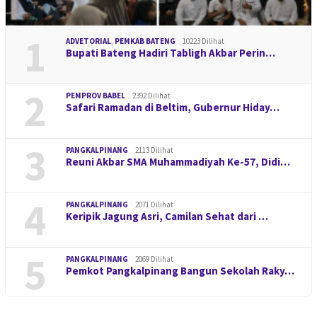
1
ADVETORIAL
,
PEMKAB BATENG
10223 Dilihat
Bupati Bateng Hadiri Tabligh Akbar Perin…
2
PEMPROV BABEL
2392 Dilihat
Safari Ramadan di Beltim, Gubernur Hiday…
3
PANGKALPINANG
2113 Dilihat
Reuni Akbar SMA Muhammadiyah Ke-57, Didi…
4
PANGKALPINANG
2071 Dilihat
Keripik Jagung Asri, Camilan Sehat dari …
5
PANGKALPINANG
2069 Dilihat
Pemkot Pangkalpinang Bangun Sekolah Raky…