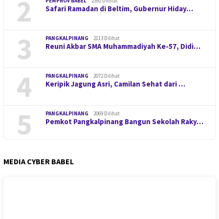
2
PEMPROV BABEL
2392 Dilihat
Safari Ramadan di Beltim, Gubernur Hiday…
3
PANGKALPINANG
2113 Dilihat
Reuni Akbar SMA Muhammadiyah Ke-57, Didi…
4
PANGKALPINANG
2072 Dilihat
Keripik Jagung Asri, Camilan Sehat dari …
5
PANGKALPINANG
2069 Dilihat
Pemkot Pangkalpinang Bangun Sekolah Raky…
MEDIA CYBER BABEL