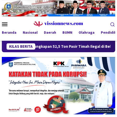
Loncat
ke
konten
Menu
Mobile
Beranda
Nasional
Daerah
BUMN
Olahraga
Pendidik
Pengungkapan 52,5 Ton Pasir Timah Ilegal di Belitung Berlanj
KILAS BERITA