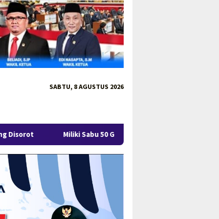
SABTU, 8 AGUSTUS 2026
Miliki Sabu 50 Gram, IRT di Pangkalpinang Ditangkap Ditresnar