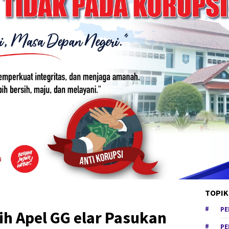
TOPIK
PE
sih Apel GG elar Pasukan
PE