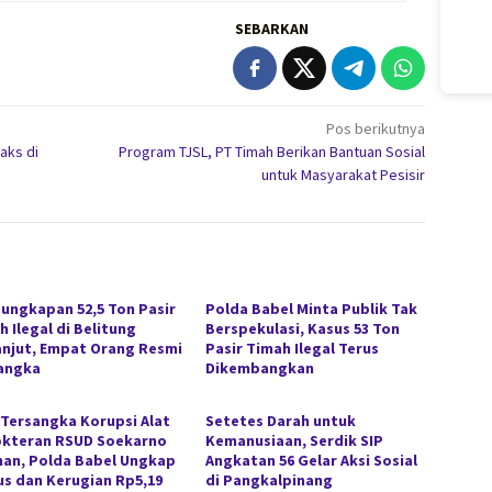
SEBARKAN
Pos berikutnya
aks di
Program TJSL, PT Timah Berikan Bantuan Sosial
untuk Masyarakat Pesisir
ungkapan 52,5 Ton Pasir
Polda Babel Minta Publik Tak
 Ilegal di Belitung
Berspekulasi, Kasus 53 Ton
anjut, Empat Orang Resmi
Pasir Timah Ilegal Terus
angka
Dikembangkan
 Tersangka Korupsi Alat
Setetes Darah untuk
kteran RSUD Soekarno
Kemanusiaan, Serdik SIP
han, Polda Babel Ungkap
Angkatan 56 Gelar Aksi Sosial
s dan Kerugian Rp5,19
di Pangkalpinang