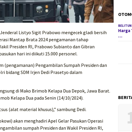
OTOM
BELITUN
Harga 
Jenderal Listyo Sigit Prabowo mengecek gladi bersih
…
perasi Mantap Brata 2024 pengamanan tahap
kil Presiden RI, Prabowo Subianto dan Gibran
sukan hari ini diikuti 15.000 personel.
 Pam (pengamanan) Pengambilan Sumpah Presiden dan
olri bidang SDM Irjen Dedi Prasetyo dalam
langsung di Mako Brimob Kelapa Dua Depok, Jawa Barat.
BERIT
rimob Kelapa Dua pada Senin (14/10/2024).
sus (alat material khusus),” sambung Dedi.
okowi) akan menghadiri Apel Gelar Pasukan Operasi
gambilan sumpah Presiden dan Wakil Presiden RI,