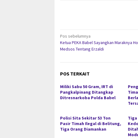
Navigasi
Pos sebelumnya
Ketua PEKA Babel Sayangkan Maraknya Ho
pos
Medsos Tentang Erzaldi
POS TERKAIT
Miliki Sabu 50 Gram, IRT di
Peng
Pangkalpinang Ditangkap
Timah
Ditresnarkoba Polda Babel
Berl
Ters
Polisi Sita Sekitar 53 Ton
Tiga
Pasir Timah Ilegal di Belitung,
Kedo
Tiga Orang Diamankan
Dita
Modu