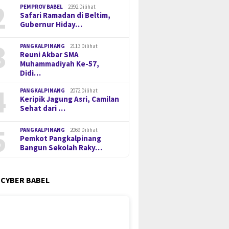
2
PEMPROV BABEL
2392 Dilihat
Safari Ramadan di Beltim,
Gubernur Hiday…
3
PANGKALPINANG
2113 Dilihat
Reuni Akbar SMA
Muhammadiyah Ke-57,
Didi…
4
PANGKALPINANG
2072 Dilihat
Keripik Jagung Asri, Camilan
Sehat dari …
5
PANGKALPINANG
2069 Dilihat
Pemkot Pangkalpinang
Bangun Sekolah Raky…
 CYBER BABEL