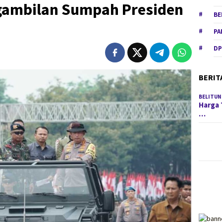
ambilan Sumpah Presiden
BE
PA
DP
BERIT
BELITUN
Harga 
…