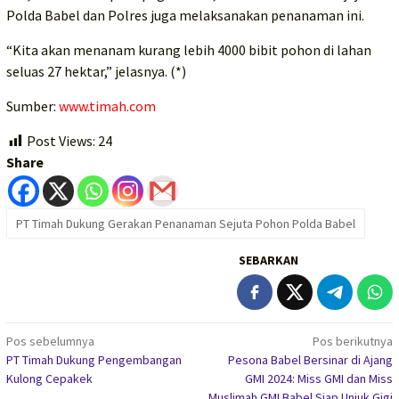
Polda Babel dan Polres juga melaksanakan penanaman ini.
“Kita akan menanam kurang lebih 4000 bibit pohon di lahan
seluas 27 hektar,” jelasnya. (*)
Sumber:
www.timah.com
Post Views:
24
Share
PT Timah Dukung Gerakan Penanaman Sejuta Pohon Polda Babel
SEBARKAN
Navigasi
Pos sebelumnya
Pos berikutnya
PT Timah Dukung Pengembangan
Pesona Babel Bersinar di Ajang
pos
Kulong Cepakek
GMI 2024: Miss GMI dan Miss
Muslimah GMI Babel Siap Unjuk Gigi