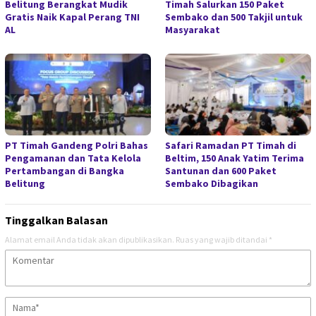
Belitung Berangkat Mudik
Timah Salurkan 150 Paket
Gratis Naik Kapal Perang TNI
Sembako dan 500 Takjil untuk
AL
Masyarakat
PT Timah Gandeng Polri Bahas
Safari Ramadan PT Timah di
Pengamanan dan Tata Kelola
Beltim, 150 Anak Yatim Terima
Pertambangan di Bangka
Santunan dan 600 Paket
Belitung
Sembako Dibagikan
Tinggalkan Balasan
Alamat email Anda tidak akan dipublikasikan.
Ruas yang wajib ditandai
*