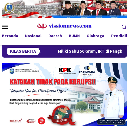
Loncat
ke
konten
Menu
Mobile
Beranda
Nasional
Daerah
BUMN
Olahraga
Pendidik
 Disorot
KILAS BERITA
Miliki Sabu 50 Gram, IRT di Pangkalpinang Ditan