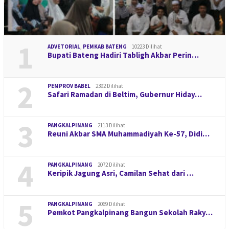
1
ADVETORIAL
,
PEMKAB BATENG
10223 Dilihat
Bupati Bateng Hadiri Tabligh Akbar Perin…
2
PEMPROV BABEL
2392 Dilihat
Safari Ramadan di Beltim, Gubernur Hiday…
3
PANGKALPINANG
2113 Dilihat
Reuni Akbar SMA Muhammadiyah Ke-57, Didi…
4
PANGKALPINANG
2072 Dilihat
Keripik Jagung Asri, Camilan Sehat dari …
5
PANGKALPINANG
2069 Dilihat
Pemkot Pangkalpinang Bangun Sekolah Raky…