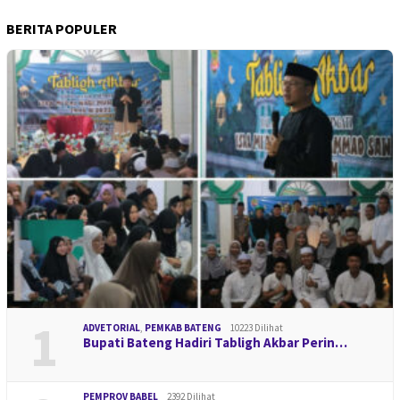
BERITA POPULER
1
ADVETORIAL
,
PEMKAB BATENG
10223 Dilihat
Bupati Bateng Hadiri Tabligh Akbar Perin…
PEMPROV BABEL
2392 Dilihat