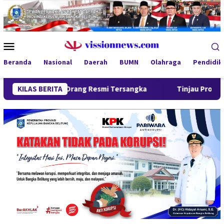
Loncat
ke
konten
Menu
Mobile
Beranda
Nasional
Daerah
BUMN
Olahraga
Pendidik
, Empat Orang Resmi Tersangka
KILAS BERITA
Tinjau Program MBG 3B di 