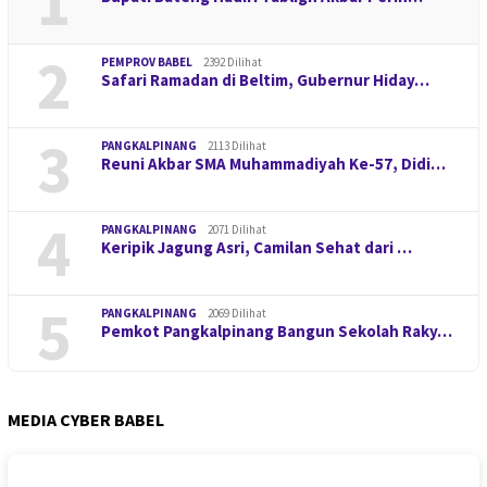
1
2
PEMPROV BABEL
2392 Dilihat
Safari Ramadan di Beltim, Gubernur Hiday…
3
PANGKALPINANG
2113 Dilihat
Reuni Akbar SMA Muhammadiyah Ke-57, Didi…
4
PANGKALPINANG
2071 Dilihat
Keripik Jagung Asri, Camilan Sehat dari …
5
PANGKALPINANG
2069 Dilihat
Pemkot Pangkalpinang Bangun Sekolah Raky…
MEDIA CYBER BABEL