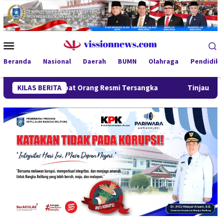
Loncat
ke
konten
Menu
Mobile
Beranda
Nasional
Daerah
BUMN
Olahraga
Pendidik
, Empat Orang Resmi Tersangka
KILAS BERITA
Tinjau Program MBG 3B di