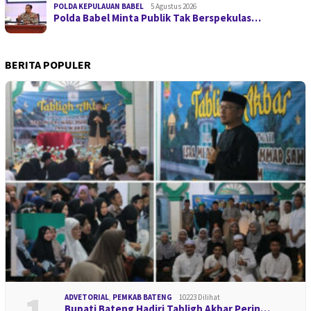
POLDA KEPULAUAN BABEL
5 Agustus 2026
Polda Babel Minta Publik Tak Berspekulas…
BERITA POPULER
ADVETORIAL
,
PEMKAB BATENG
10223 Dilihat
Bupati Bateng Hadiri Tabligh Akbar Perin…