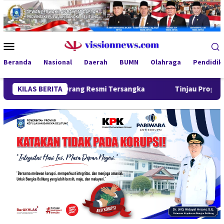
Loncat
ke
konten
Menu
Mobile
Beranda
Nasional
Daerah
BUMN
Olahraga
Pendidik
at Orang Resmi Tersangka
KILAS BERITA
Tinjau Program MBG 3B di Pang