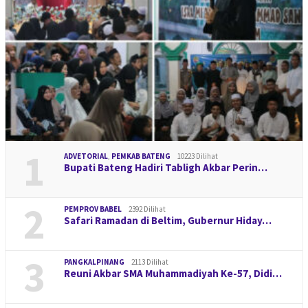
1
ADVETORIAL
,
PEMKAB BATENG
10223 Dilihat
Bupati Bateng Hadiri Tabligh Akbar Perin…
2
PEMPROV BABEL
2392 Dilihat
Safari Ramadan di Beltim, Gubernur Hiday…
3
PANGKALPINANG
2113 Dilihat
Reuni Akbar SMA Muhammadiyah Ke-57, Didi…