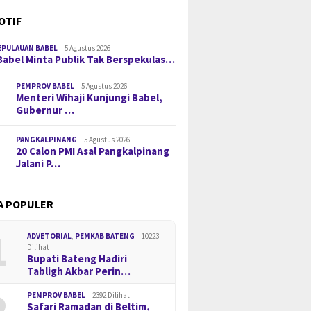
OTIF
EPULAUAN BABEL
5 Agustus 2026
Babel Minta Publik Tak Berspekulas…
PEMPROV BABEL
5 Agustus 2026
Menteri Wihaji Kunjungi Babel,
Gubernur …
PANGKALPINANG
5 Agustus 2026
20 Calon PMI Asal Pangkalpinang
Jalani P…
A POPULER
1
ADVETORIAL
,
PEMKAB BATENG
10223
Dilihat
Bupati Bateng Hadiri
Tabligh Akbar Perin…
2
PEMPROV BABEL
2392 Dilihat
Safari Ramadan di Beltim,