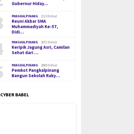
Gubernur Hiday…
3
PANGKALPINANG
2113 Dilihat
Reuni Akbar SMA
Muhammadiyah Ke-57,
Didi…
4
PANGKALPINANG
2071 Dilihat
Keripik Jagung Asri, Camilan
Sehat dari …
5
PANGKALPINANG
2069 Dilihat
Pemkot Pangkalpinang
Bangun Sekolah Raky…
 CYBER BABEL