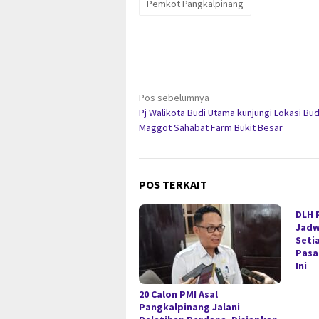
Pemkot Pangkalpinang
Navigasi
Pos sebelumnya
Pj Walikota Budi Utama kunjungi Lokasi Bu
pos
Maggot Sahabat Farm Bukit Besar
POS TERKAIT
DLH 
Jadw
Seti
Pasa
Ini
20 Calon PMI Asal
Pangkalpinang Jalani