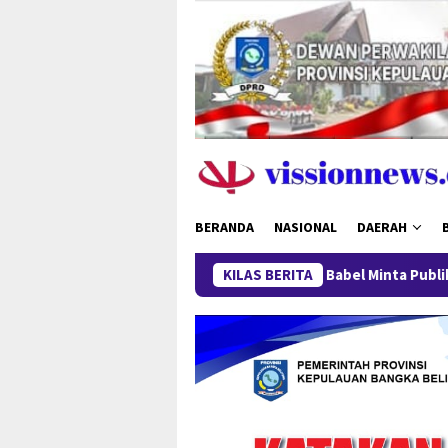
Loncat
ke
konten
BERANDA
NASIONAL
DAERAH
Polda Babel Minta Publik Tak Berspekulasi, K
KILAS BERITA