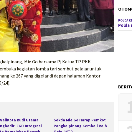
OTOM
POLDA K
Polda 
gkalpinang, Mie Go bersama Pj Ketua TP PKK
embuka kegiatan lomba tari sambut pelajar untuk
ang ke 267 yang digelar di depan halaman Kantor
/24).
BERIT
 WaliKota Budi Utama
Sekda Mie Go Harap Pemkot
nghadiri FGD Integrasi
Pangkalpinang Kembali Raih
ta Perpajakan Daerah
Opini WTP