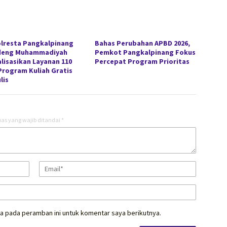
lresta Pangkalpinang
Bahas Perubahan APBD 2026,
deng Muhammadiyah
Pemkot Pangkalpinang Fokus
alisasikan Layanan 110
Percepat Program Prioritas
Program Kuliah Gratis
lis
as yang wajib ditandai
*
a pada peramban ini untuk komentar saya berikutnya.