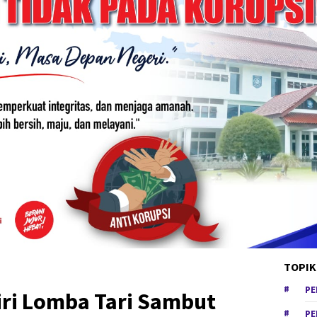
TOPIK
PE
iri Lomba Tari Sambut
PE