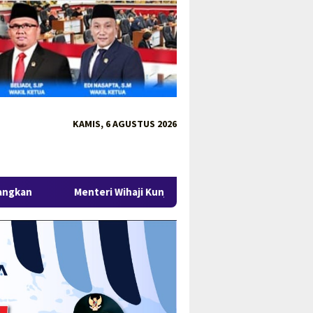
KAMIS, 6 AGUSTUS 2026
ri Wihaji Kunjungi Babel, Gubernur Hidayat Arsani Perkuat Kola