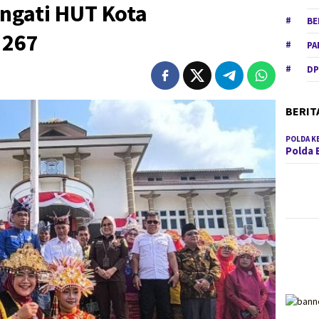
ingati HUT Kota
BE
 267
PA
DP
BERIT
POLDA K
Polda 