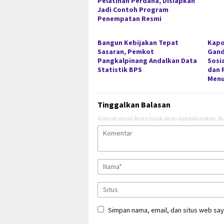
Pelatihan Perdana, Disiapkan
Jadi Contoh Program
Penempatan Resmi
Bangun Kebijakan Tepat
Kapo
Sasaran, Pemkot
Gan
Pangkalpinang Andalkan Data
Sosi
Statistik BPS
dan 
Menu
Tinggalkan Balasan
Alamat email Anda tidak akan dipublikasikan.
Ru
Simpan nama, email, dan situs web say