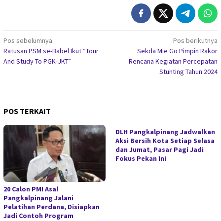
Navigasi
Pos sebelumnya
Pos berikutnya
Ratusan PSM se-Babel Ikut “Tour
Sekda Mie Go Pimpin Rakor
pos
And Study To PGK-JKT”
Rencana Kegiatan Percepatan
Stunting Tahun 2024
POS TERKAIT
DLH Pangkalpinang Jadwalkan
Aksi Bersih Kota Setiap Selasa
dan Jumat, Pasar Pagi Jadi
Fokus Pekan Ini
20 Calon PMI Asal
Pangkalpinang Jalani
Pelatihan Perdana, Disiapkan
Jadi Contoh Program