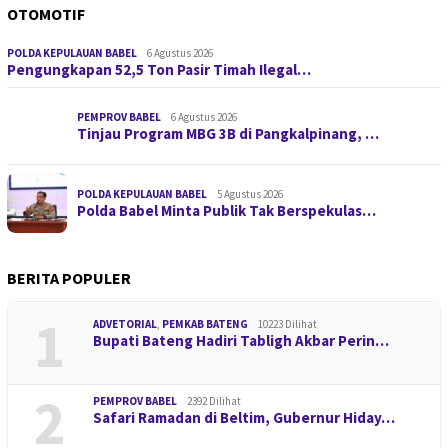
OTOMOTIF
POLDA KEPULAUAN BABEL
6 Agustus 2026
Pengungkapan 52,5 Ton Pasir Timah Ilegal…
PEMPROV BABEL
6 Agustus 2026
Tinjau Program MBG 3B di Pangkalpinang, …
POLDA KEPULAUAN BABEL
5 Agustus 2026
Polda Babel Minta Publik Tak Berspekulas…
BERITA POPULER
1
ADVETORIAL
,
PEMKAB BATENG
10223 Dilihat
Bupati Bateng Hadiri Tabligh Akbar Perin…
2
PEMPROV BABEL
2392 Dilihat
Safari Ramadan di Beltim, Gubernur Hiday…