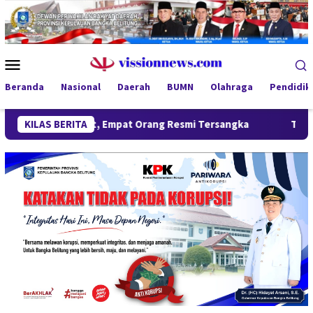
Loncat
ke
konten
Menu
Mobile
Beranda
Nasional
Daerah
BUMN
Olahraga
Pendidik
ng Berlanjut, Empat Orang Resmi Tersangka
KILAS BERITA
Tinjau Progr