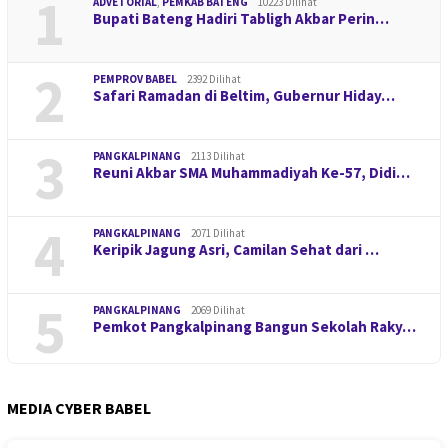
1
ADVETORIAL
,
PEMKAB BATENG
10223 Dilihat
Bupati Bateng Hadiri Tabligh Akbar Perin…
2
PEMPROV BABEL
2392 Dilihat
Safari Ramadan di Beltim, Gubernur Hiday…
3
PANGKALPINANG
2113 Dilihat
Reuni Akbar SMA Muhammadiyah Ke-57, Didi…
4
PANGKALPINANG
2071 Dilihat
Keripik Jagung Asri, Camilan Sehat dari …
5
PANGKALPINANG
2069 Dilihat
Pemkot Pangkalpinang Bangun Sekolah Raky…
MEDIA CYBER BABEL