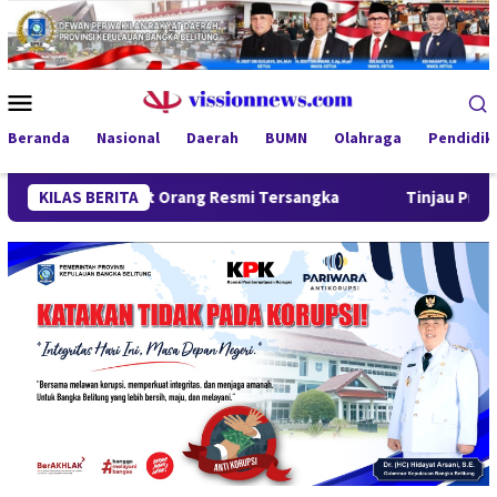
Loncat
ke
konten
Menu
Mobile
Beranda
Nasional
Daerah
BUMN
Olahraga
Pendidik
t, Empat Orang Resmi Tersangka
KILAS BERITA
Tinjau Program MBG 3B di