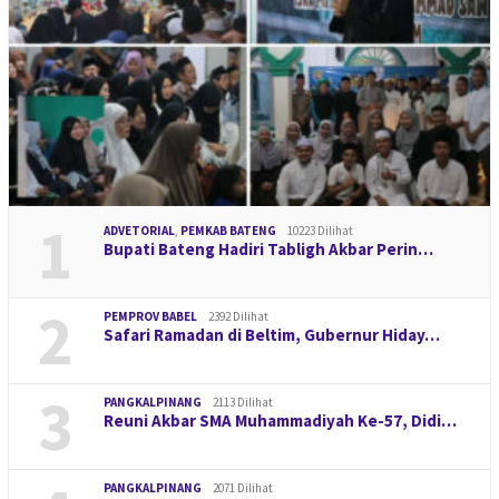
1
ADVETORIAL
,
PEMKAB BATENG
10223 Dilihat
Bupati Bateng Hadiri Tabligh Akbar Perin…
2
PEMPROV BABEL
2392 Dilihat
Safari Ramadan di Beltim, Gubernur Hiday…
3
PANGKALPINANG
2113 Dilihat
Reuni Akbar SMA Muhammadiyah Ke-57, Didi…
PANGKALPINANG
2071 Dilihat