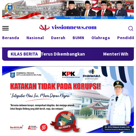
Loncat
ke
konten
Menu
Mobile
Beranda
Nasional
Daerah
BUMN
Olahraga
Pendidik
egal Terus Dikembangkan
KILAS BERITA
Menteri Wihaji Kunjungi Babel, 