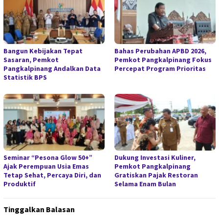
Bangun Kebijakan Tepat
Bahas Perubahan APBD 2026,
Sasaran, Pemkot
Pemkot Pangkalpinang Fokus
Pangkalpinang Andalkan Data
Percepat Program Prioritas
Statistik BPS
Seminar “Pesona Glow 50+”
Dukung Investasi Kuliner,
Ajak Perempuan Usia Emas
Pemkot Pangkalpinang
Tetap Sehat, Percaya Diri, dan
Gratiskan Pajak Restoran
Produktif
Selama Enam Bulan
Tinggalkan Balasan