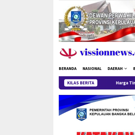
Loncat
ke
konten
BERANDA
NASIONAL
DAERAH
Harga Timah Turun, Aktivitas Ta
KILAS BERITA