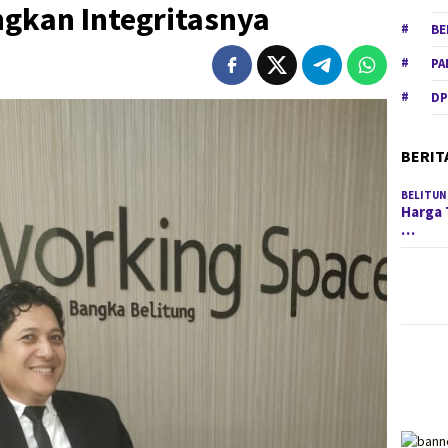
ngkan Integritasnya
BE
PA
DP
BERIT
BELITUN
Harga 
…