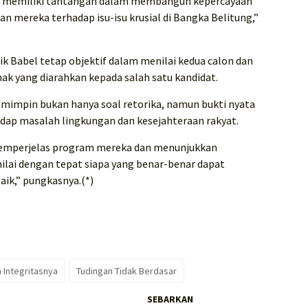
n memiliki tantangan dalam membangun kepercayaan
san mereka terhadap isu-isu krusial di Bangka Belitung,”
ik Babel tetap objektif dalam menilai kedua calon dan
ihak yang diarahkan kepada salah satu kandidat.
emimpin bukan hanya soal retorika, namun bukti nyata
dap masalah lingkungan dan kesejahteraan rakyat.
 memperjelas program mereka dan menunjukkan
ilai dengan tepat siapa yang benar-benar dapat
ik,” pungkasnya.(*)
 Integritasnya
Tudingan Tidak Berdasar
SEBARKAN