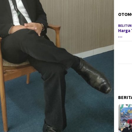
OTOM
BELITUN
Harga 
…
BERIT