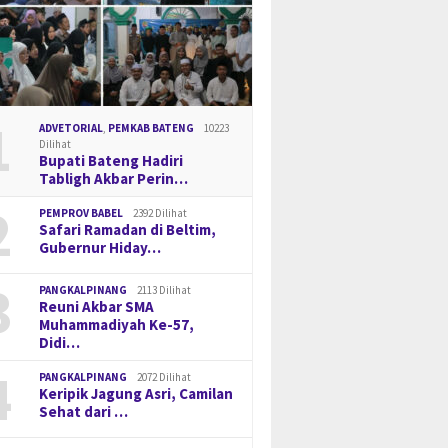
1
ADVETORIAL
,
PEMKAB BATENG
10223
Dilihat
Bupati Bateng Hadiri
Tabligh Akbar Perin…
2
PEMPROV BABEL
2392 Dilihat
Safari Ramadan di Beltim,
Gubernur Hiday…
3
PANGKALPINANG
2113 Dilihat
Reuni Akbar SMA
Muhammadiyah Ke-57,
Didi…
4
PANGKALPINANG
2072 Dilihat
Keripik Jagung Asri, Camilan
Sehat dari …