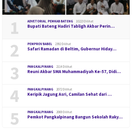
1
ADVETORIAL
,
PEMKAB BATENG
10223 Dilihat
Bupati Bateng Hadiri Tabligh Akbar Perin…
2
PEMPROV BABEL
2392 Dilihat
Safari Ramadan di Beltim, Gubernur Hiday…
3
PANGKALPINANG
2114 Dilihat
Reuni Akbar SMA Muhammadiyah Ke-57, Didi…
4
PANGKALPINANG
2072 Dilihat
Keripik Jagung Asri, Camilan Sehat dari …
5
PANGKALPINANG
2069 Dilihat
Pemkot Pangkalpinang Bangun Sekolah Raky…