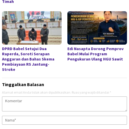
Timah
DPRD Babel Setujui Dua
Edi Nasapta Dorong Pemprov
Raperda, Soroti Serapan
Babel Mulai Program
Anggaran dan Bahas Skema
Pengukuran Ulang HGU Sawit
Pembiayaan RS Jantung-
Stroke
Tinggalkan Balasan
Alamat email Anda tidak akan dipublikasikan.
Ruas yang wajib ditandai
*