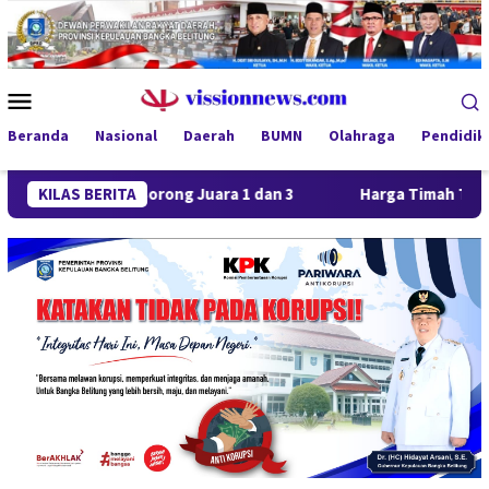
Loncat
ke
konten
Menu
Mobile
Beranda
Nasional
Daerah
BUMN
Olahraga
Pendidik
 FC Borong Juara 1 dan 3
KILAS BERITA
Harga Timah Turun, Aktivitas 