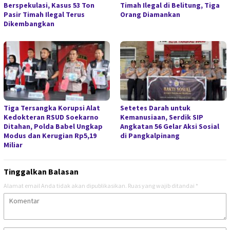
Berspekulasi, Kasus 53 Ton
Timah Ilegal di Belitung, Tiga
Pasir Timah Ilegal Terus
Orang Diamankan
Dikembangkan
Tiga Tersangka Korupsi Alat
Setetes Darah untuk
Kedokteran RSUD Soekarno
Kemanusiaan, Serdik SIP
Ditahan, Polda Babel Ungkap
Angkatan 56 Gelar Aksi Sosial
Modus dan Kerugian Rp5,19
di Pangkalpinang
Miliar
Tinggalkan Balasan
Alamat email Anda tidak akan dipublikasikan.
Ruas yang wajib ditandai
*