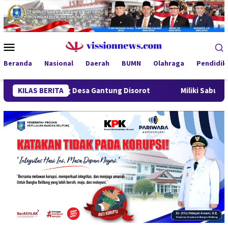
Loncat
ke
konten
Menu
Mobile
Beranda
Nasional
Daerah
BUMN
Olahraga
Pendidik
ndung Desa Gantung Disorot
KILAS BERITA
Miliki Sabu 50 Gram, IRT di