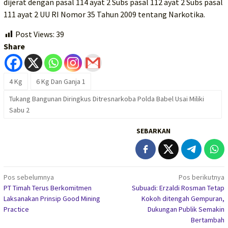
dijerat dengan pasal 114 ayat 2 Subs pasal 112 ayat 2 Subs pasal
111 ayat 2 UU RI Nomor 35 Tahun 2009 tentang Narkotika.
Post Views:
39
Share
4 Kg
6 Kg Dan Ganja 1
Tukang Bangunan Diringkus Ditresnarkoba Polda Babel Usai Miliki
Sabu 2
SEBARKAN
Navigasi
Pos sebelumnya
Pos berikutnya
PT Timah Terus Berkomitmen
Subuadi: Erzaldi Rosman Tetap
pos
Laksanakan Prinsip Good Mining
Kokoh ditengah Gempuran,
Practice
Dukungan Publik Semakin
Bertambah