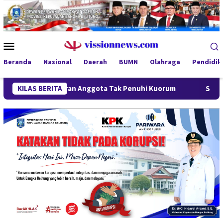
Loncat
ke
konten
Menu
Mobile
Beranda
Nasional
Daerah
BUMN
Olahraga
Pendidik
, Kehadiran Anggota Tak Penuhi Kuorum
KILAS BERITA
SiLPA Terkoreksi