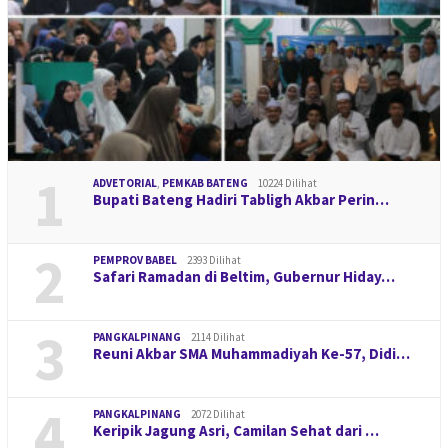
1
ADVETORIAL
,
PEMKAB BATENG
10224 Dilihat
Bupati Bateng Hadiri Tabligh Akbar Perin…
2
PEMPROV BABEL
2393 Dilihat
Safari Ramadan di Beltim, Gubernur Hiday…
3
PANGKALPINANG
2114 Dilihat
Reuni Akbar SMA Muhammadiyah Ke-57, Didi…
4
PANGKALPINANG
2072 Dilihat
Keripik Jagung Asri, Camilan Sehat dari …