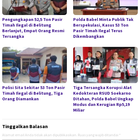
Pengungkapan 52,5 Ton Pasir
Polda Babel Minta Publik Tak
Timah Ilegal di Belitung
Berspekulasi, Kasus 53 Ton
Berlanjut, Empat Orang Resmi
Pasir Timah Ilegal Terus
Tersangka
Dikembangkan
Polisi Sita Sekitar 53 Ton Pasir
Tiga Tersangka Korupsi Alat
Timah Ilegal di Belitung, Tiga
Kedokteran RSUD Soekarno
Orang Diamankan
Ditahan, Polda Babel Ungkap
Modus dan Kerugian Rp5,19
Miliar
Tinggalkan Balasan
Alamat email Anda tidak akan dipublikasikan.
Ruas yang wajib ditandai
*