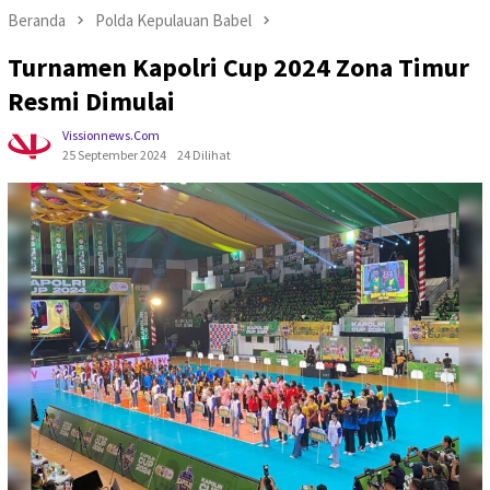
Beranda
Polda Kepulauan Babel
Turnamen Kapolri Cup 2024 Zona Timur
Resmi Dimulai
Vissionnews.com
25 September 2024
24 Dilihat