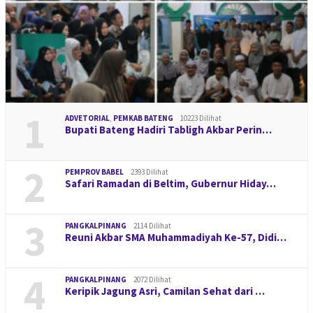
1
ADVETORIAL
,
PEMKAB BATENG
10223 Dilihat
Bupati Bateng Hadiri Tabligh Akbar Perin…
2
PEMPROV BABEL
2393 Dilihat
Safari Ramadan di Beltim, Gubernur Hiday…
3
PANGKALPINANG
2114 Dilihat
Reuni Akbar SMA Muhammadiyah Ke-57, Didi…
4
PANGKALPINANG
2072 Dilihat
Keripik Jagung Asri, Camilan Sehat dari …