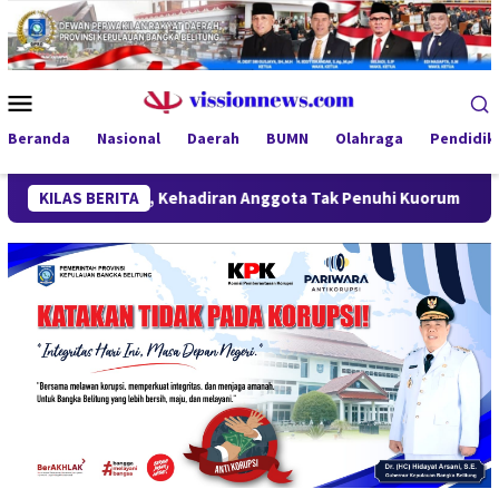
Loncat
ke
konten
Menu
Mobile
Beranda
Nasional
Daerah
BUMN
Olahraga
Pendidik
tunda, Kehadiran Anggota Tak Penuhi Kuorum
KILAS BERITA
SiLPA Terk