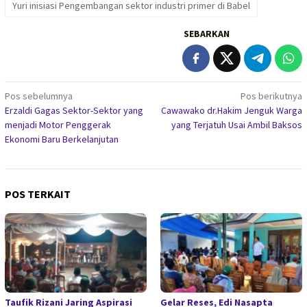
Yuri inisiasi Pengembangan sektor industri primer di Babel
SEBARKAN
Navigasi
Pos sebelumnya
Pos berikutnya
Erzaldi Gagas Sektor-Sektor yang
Cawawako dr.Hakim Jenguk Warga
pos
menjadi Motor Penggerak
yang Terjatuh Usai Ambil Baksos
Ekonomi Baru Berkelanjutan
POS TERKAIT
Taufik Rizani Jaring Aspirasi
Gelar Reses, Edi Nasapta