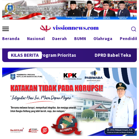
Loncat
ke
konten
Menu
Mobile
Beranda
Nasional
Daerah
BUMN
Olahraga
Pendidik
a Program Prioritas
KILAS BERITA
DPRD Babel Tekankan Respons Cepat