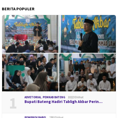
BERITA POPULER
1
ADVETORIAL
,
PEMKAB BATENG
10223 Dilihat
Bupati Bateng Hadiri Tabligh Akbar Perin…
PEMPROV BABEL
2393 Dilihat