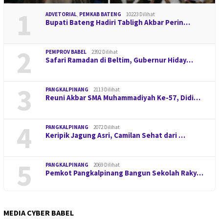
1
ADVETORIAL
,
PEMKAB BATENG
10223 Dilihat
Bupati Bateng Hadiri Tabligh Akbar Perin…
2
PEMPROV BABEL
2392 Dilihat
Safari Ramadan di Beltim, Gubernur Hiday…
3
PANGKALPINANG
2113 Dilihat
Reuni Akbar SMA Muhammadiyah Ke-57, Didi…
4
PANGKALPINANG
2072 Dilihat
Keripik Jagung Asri, Camilan Sehat dari …
5
PANGKALPINANG
2069 Dilihat
Pemkot Pangkalpinang Bangun Sekolah Raky…
MEDIA CYBER BABEL