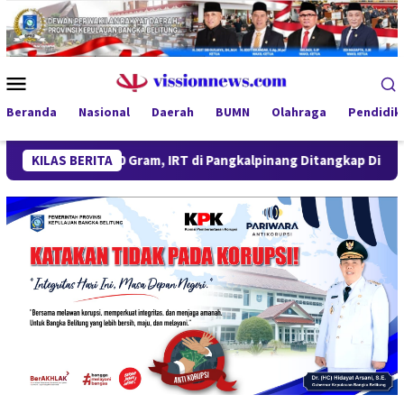
Loncat
ke
konten
Menu
Mobile
Beranda
Nasional
Daerah
BUMN
Olahraga
Pendidik
0 Gram, IRT di Pangkalpinang Ditangkap Ditresnarkoba Polda Babe
KILAS BERITA