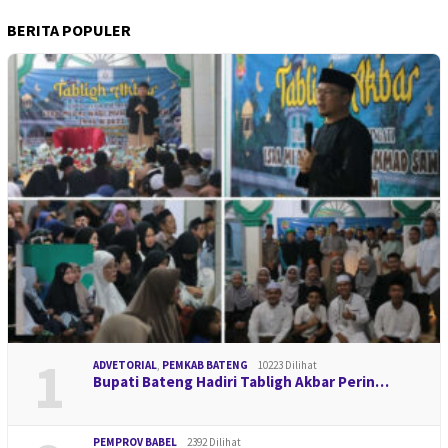
BERITA POPULER
1
ADVETORIAL
,
PEMKAB BATENG
10223 Dilihat
Bupati Bateng Hadiri Tabligh Akbar Perin…
PEMPROV BABEL
2392 Dilihat