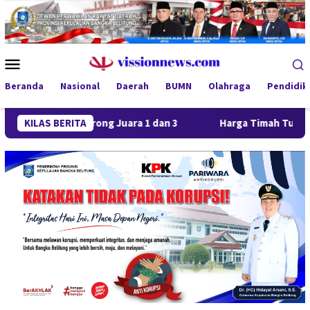
Loncat
ke
konten
Menu
Mobile
Beranda
Nasional
Daerah
BUMN
Olahraga
Pendidik
 FC Borong Juara 1 dan 3
KILAS BERITA
Harga Timah Turun, Aktivitas 