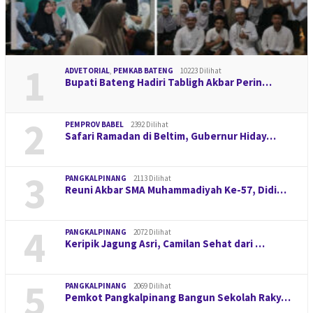
1
ADVETORIAL
,
PEMKAB BATENG
10223 Dilihat
Bupati Bateng Hadiri Tabligh Akbar Perin…
2
PEMPROV BABEL
2392 Dilihat
Safari Ramadan di Beltim, Gubernur Hiday…
3
PANGKALPINANG
2113 Dilihat
Reuni Akbar SMA Muhammadiyah Ke-57, Didi…
4
PANGKALPINANG
2072 Dilihat
Keripik Jagung Asri, Camilan Sehat dari …
5
PANGKALPINANG
2069 Dilihat
Pemkot Pangkalpinang Bangun Sekolah Raky…