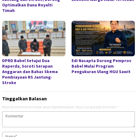
Optimalkan Dana Royalti
Timah
DPRD Babel Setujui Dua
Edi Nasapta Dorong Pemprov
Raperda, Soroti Serapan
Babel Mulai Program
Anggaran dan Bahas Skema
Pengukuran Ulang HGU Sawit
Pembiayaan RS Jantung-
Stroke
Tinggalkan Balasan
Alamat email Anda tidak akan dipublikasikan.
Ruas yang wajib ditandai
*