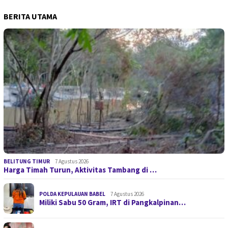
BERITA UTAMA
BELITUNG TIMUR
7 Agustus 2026
Harga Timah Turun, Aktivitas Tambang di …
POLDA KEPULAUAN BABEL
7 Agustus 2026
Miliki Sabu 50 Gram, IRT di Pangkalpinan…