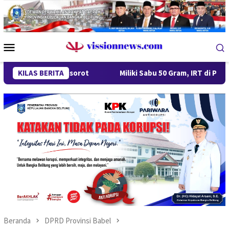
Loncat
ke
konten
Menu
Mobile
ng Disorot
KILAS BERITA
Miliki Sabu 50 Gram, IRT di Pangkalpinang Di
Beranda
DPRD Provinsi Babel