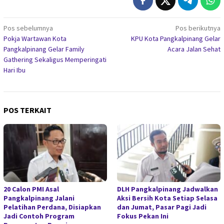
Navigasi
Pos sebelumnya
Pos berikutnya
Pokja Wartawan Kota
KPU Kota Pangkalpinang Gelar
pos
Pangkalpinang Gelar Family
Acara Jalan Sehat
Gathering Sekaligus Memperingati
Hari Ibu
POS TERKAIT
20 Calon PMI Asal
DLH Pangkalpinang Jadwalkan
Pangkalpinang Jalani
Aksi Bersih Kota Setiap Selasa
Pelatihan Perdana, Disiapkan
dan Jumat, Pasar Pagi Jadi
Jadi Contoh Program
Fokus Pekan Ini