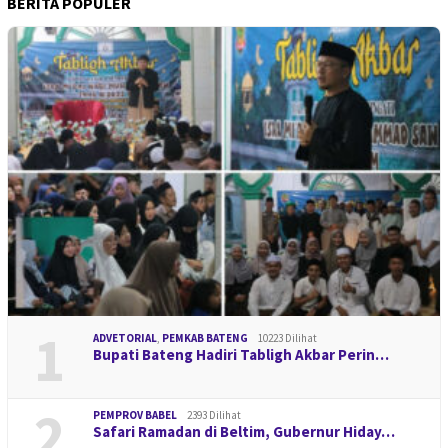
BERITA POPULER
1
ADVETORIAL
,
PEMKAB BATENG
10223 Dilihat
Bupati Bateng Hadiri Tabligh Akbar Perin…
2
PEMPROV BABEL
2393 Dilihat
Safari Ramadan di Beltim, Gubernur Hiday…