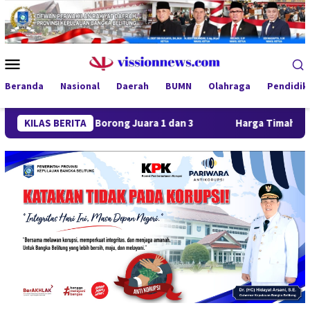
Loncat
ke
konten
Menu
Mobile
Beranda
Nasional
Daerah
BUMN
Olahraga
Pendidik
aya FC Borong Juara 1 dan 3
KILAS BERITA
Harga Timah Turun, Aktivit