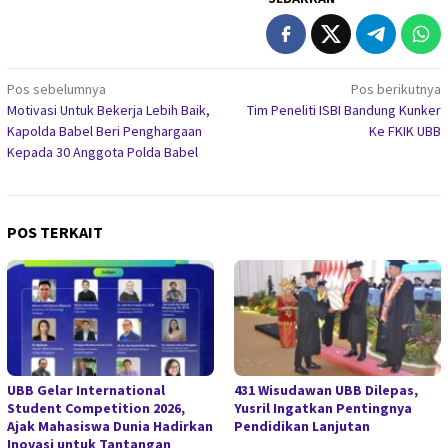
Navigasi
Pos sebelumnya
Pos berikutnya
Motivasi Untuk Bekerja Lebih Baik,
Tim Peneliti ISBI Bandung Kunker
pos
Kapolda Babel Beri Penghargaan
Ke FKIK UBB
Kepada 30 Anggota Polda Babel
POS TERKAIT
UBB Gelar International
431 Wisudawan UBB Dilepas,
Student Competition 2026,
Yusril Ingatkan Pentingnya
Ajak Mahasiswa Dunia Hadirkan
Pendidikan Lanjutan
Inovasi untuk Tantangan