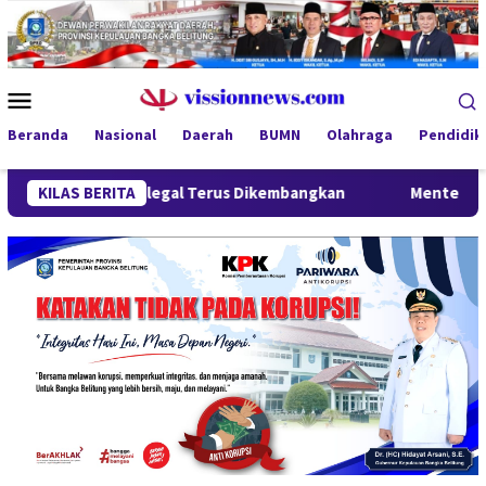
Loncat
ke
konten
Menu
Mobile
Beranda
Nasional
Daerah
BUMN
Olahraga
Pendidik
mah Ilegal Terus Dikembangkan
KILAS BERITA
Menteri Wihaji Kunjungi B