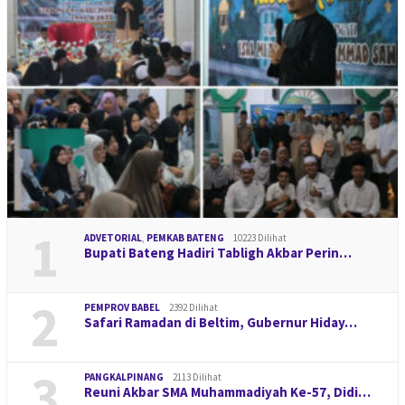
1
ADVETORIAL
,
PEMKAB BATENG
10223 Dilihat
Bupati Bateng Hadiri Tabligh Akbar Perin…
2
PEMPROV BABEL
2392 Dilihat
Safari Ramadan di Beltim, Gubernur Hiday…
3
PANGKALPINANG
2113 Dilihat
Reuni Akbar SMA Muhammadiyah Ke-57, Didi…