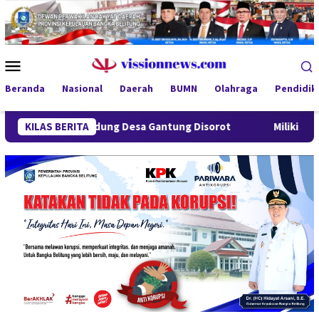
Loncat
ke
konten
Menu
Mobile
Beranda
Nasional
Daerah
BUMN
Olahraga
Pendidik
an Lindung Desa Gantung Disorot
KILAS BERITA
Miliki Sabu 50 Gram, I