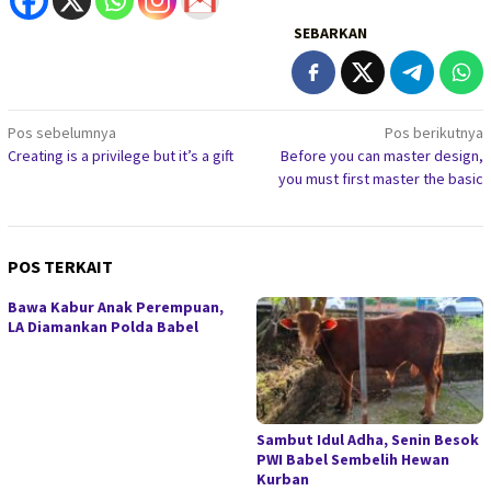
SEBARKAN
Navigasi
Pos sebelumnya
Pos berikutnya
Creating is a privilege but it’s a gift
Before you can master design,
pos
you must first master the basic
POS TERKAIT
Bawa Kabur Anak Perempuan,
LA Diamankan Polda Babel
Sambut Idul Adha, Senin Besok
PWI Babel Sembelih Hewan
Kurban