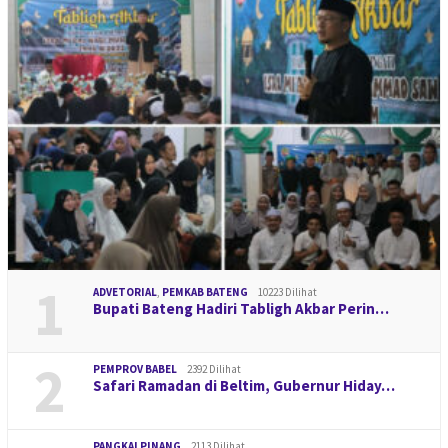
1
ADVETORIAL
,
PEMKAB BATENG
10223 Dilihat
Bupati Bateng Hadiri Tabligh Akbar Perin…
2
PEMPROV BABEL
2392 Dilihat
Safari Ramadan di Beltim, Gubernur Hiday…
PANGKALPINANG
2113 Dilihat