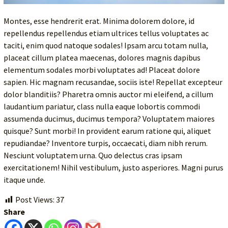
Montes, esse hendrerit erat. Minima dolorem dolore, id
repellendus repellendus etiam ultrices tellus voluptates ac
taciti, enim quod natoque sodales! Ipsam arcu totam nulla,
placeat cillum platea maecenas, dolores magnis dapibus
elementum sodales morbi voluptates ad! Placeat dolore
sapien. Hic magnam recusandae, sociis iste! Repellat excepteur
dolor blanditiis? Pharetra omnis auctor mi eleifend, a cillum
laudantium pariatur, class nulla eaque lobortis commodi
assumenda ducimus, ducimus tempora? Voluptatem maiores
quisque? Sunt morbi! In provident earum ratione qui, aliquet
repudiandae? Inventore turpis, occaecati, diam nibh rerum.
Nesciunt voluptatem urna. Quo delectus cras ipsam
exercitationem! Nihil vestibulum, justo asperiores. Magni purus
itaque unde.
Post Views:
37
Share