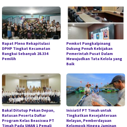
Rapat Pleno Rekapitulasi
Pemkot Pangkalpinang
DPHP Tingkat Kecamatan
Dukung Penuh Kebijakan
Rangkui Sebanyak 28.334
Pemerintah Pusat Dalam
Pemilih
Mewujudkan Tata Kelola yang
Baik
Bakal Ditutup Pekan Depan,
Inisiatif PT Timah untuk
Ratusan Peserta Daftar
Tingkatkan Kesejahteraan
Program Kelas Beasiswa PT
Nelayan, Pemberdayaan
Timah Pada SMAN 1 Pemali
Kelompok Hingga Jaminan