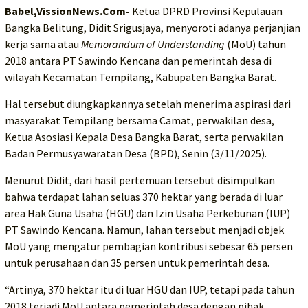
Babel,VissionNews.Com-
Ketua DPRD Provinsi Kepulauan
Bangka Belitung, Didit Srigusjaya, menyoroti adanya perjanjian
kerja sama atau
Memorandum of Understanding
(MoU) tahun
2018 antara PT Sawindo Kencana dan pemerintah desa di
wilayah Kecamatan Tempilang, Kabupaten Bangka Barat.
Hal tersebut diungkapkannya setelah menerima aspirasi dari
masyarakat Tempilang bersama Camat, perwakilan desa,
Ketua Asosiasi Kepala Desa Bangka Barat, serta perwakilan
Badan Permusyawaratan Desa (BPD), Senin (3/11/2025).
Menurut Didit, dari hasil pertemuan tersebut disimpulkan
bahwa terdapat lahan seluas 370 hektar yang berada di luar
area Hak Guna Usaha (HGU) dan Izin Usaha Perkebunan (IUP)
PT Sawindo Kencana. Namun, lahan tersebut menjadi objek
MoU yang mengatur pembagian kontribusi sebesar 65 persen
untuk perusahaan dan 35 persen untuk pemerintah desa.
“Artinya, 370 hektar itu di luar HGU dan IUP, tetapi pada tahun
2018 terjadi MoU antara pemerintah desa dengan pihak