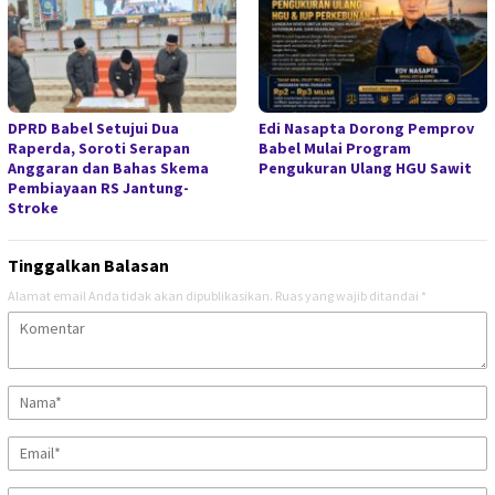
DPRD Babel Setujui Dua
Edi Nasapta Dorong Pemprov
Raperda, Soroti Serapan
Babel Mulai Program
Anggaran dan Bahas Skema
Pengukuran Ulang HGU Sawit
Pembiayaan RS Jantung-
Stroke
Tinggalkan Balasan
Alamat email Anda tidak akan dipublikasikan.
Ruas yang wajib ditandai
*