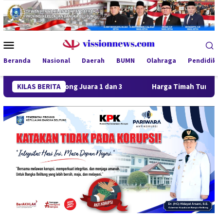
Loncat
ke
konten
Menu
Mobile
Beranda
Nasional
Daerah
BUMN
Olahraga
Pendidik
FC Borong Juara 1 dan 3
KILAS BERITA
Harga Timah Turun, Aktivitas T