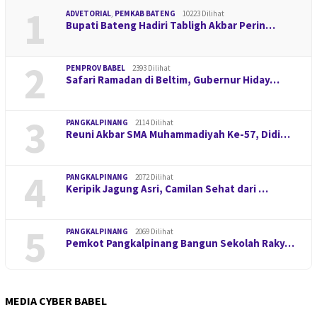
1
ADVETORIAL
,
PEMKAB BATENG
10223 Dilihat
Bupati Bateng Hadiri Tabligh Akbar Perin…
2
PEMPROV BABEL
2393 Dilihat
Safari Ramadan di Beltim, Gubernur Hiday…
3
PANGKALPINANG
2114 Dilihat
Reuni Akbar SMA Muhammadiyah Ke-57, Didi…
4
PANGKALPINANG
2072 Dilihat
Keripik Jagung Asri, Camilan Sehat dari …
5
PANGKALPINANG
2069 Dilihat
Pemkot Pangkalpinang Bangun Sekolah Raky…
MEDIA CYBER BABEL