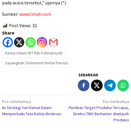
pada acara tersebut,” ujarnya.(*)
Sumber:
www.timah.com
Post Views:
32
Share
Ketua Umum IKT Riki Febriansyah
Sayangkan Statement Ketua Pansus
SEBARKAN
Navigasi
Pos sebelumnya
Pos berikutnya
Ini Strategi Yuri Kemal Dalam
Pastikan Target Produksi Tercapai,
pos
Memperbaiki Tata Kelola Birokrasi
Direksi TINS Berkantor diwilayah
Produksi