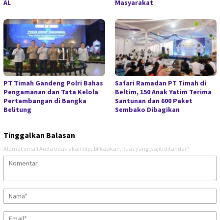
AL
Masyarakat
PT Timah Gandeng Polri Bahas
Safari Ramadan PT Timah di
Pengamanan dan Tata Kelola
Beltim, 150 Anak Yatim Terima
Pertambangan di Bangka
Santunan dan 600 Paket
Belitung
Sembako Dibagikan
Tinggalkan Balasan
Alamat email Anda tidak akan dipublikasikan.
Ruas yang wajib ditandai
*