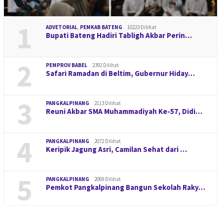
1
ADVETORIAL
,
PEMKAB BATENG
10223 Dilihat
Bupati Bateng Hadiri Tabligh Akbar Perin…
2
PEMPROV BABEL
2392 Dilihat
Safari Ramadan di Beltim, Gubernur Hiday…
3
PANGKALPINANG
2113 Dilihat
Reuni Akbar SMA Muhammadiyah Ke-57, Didi…
4
PANGKALPINANG
2072 Dilihat
Keripik Jagung Asri, Camilan Sehat dari …
5
PANGKALPINANG
2069 Dilihat
Pemkot Pangkalpinang Bangun Sekolah Raky…