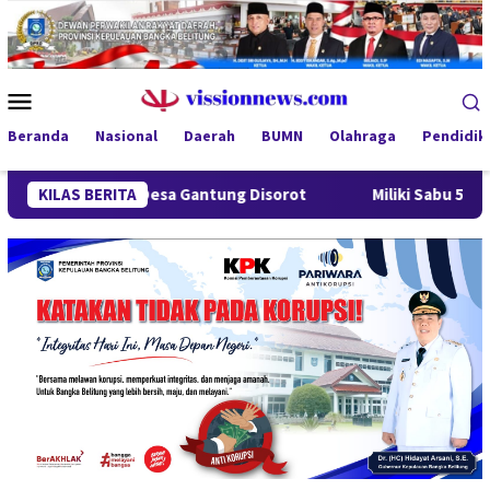
Loncat
ke
konten
Menu
Mobile
Beranda
Nasional
Daerah
BUMN
Olahraga
Pendidik
g Desa Gantung Disorot
KILAS BERITA
Miliki Sabu 50 Gram, IRT di Pan