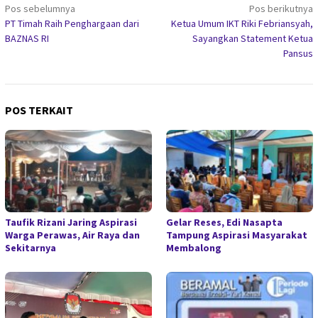
Navigasi
Pos sebelumnya
Pos berikutnya
PT Timah Raih Penghargaan dari
Ketua Umum IKT Riki Febriansyah,
pos
BAZNAS RI
Sayangkan Statement Ketua
Pansus
POS TERKAIT
Taufik Rizani Jaring Aspirasi
Gelar Reses, Edi Nasapta
Warga Perawas, Air Raya dan
Tampung Aspirasi Masyarakat
Sekitarnya
Membalong