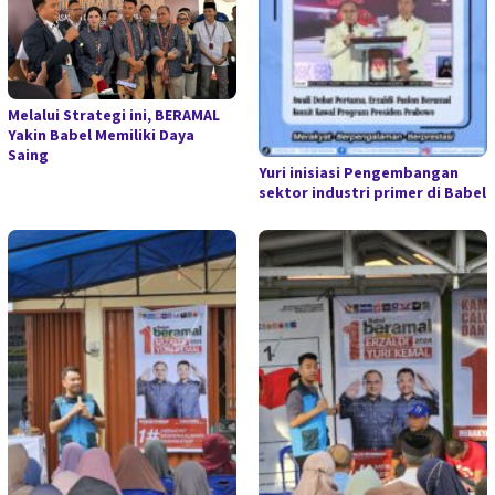
Melalui Strategi ini, BERAMAL
Yakin Babel Memiliki Daya
Saing
Yuri inisiasi Pengembangan
sektor industri primer di Babel