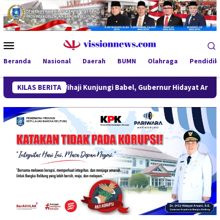
Loncat
ke
konten
Menu
Mobile
Beranda
Nasional
Daerah
BUMN
Olahraga
Pendidik
nteri Wihaji Kunjungi Babel, Gubernur Hidayat Arsani Perkuat K
KILAS BERITA