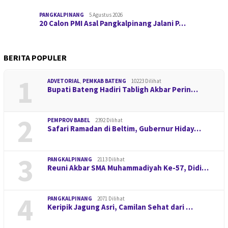
PANGKALPINANG
5 Agustus 2026
20 Calon PMI Asal Pangkalpinang Jalani P…
BERITA POPULER
1
ADVETORIAL
,
PEMKAB BATENG
10223 Dilihat
Bupati Bateng Hadiri Tabligh Akbar Perin…
2
PEMPROV BABEL
2392 Dilihat
Safari Ramadan di Beltim, Gubernur Hiday…
3
PANGKALPINANG
2113 Dilihat
Reuni Akbar SMA Muhammadiyah Ke-57, Didi…
4
PANGKALPINANG
2071 Dilihat
Keripik Jagung Asri, Camilan Sehat dari …