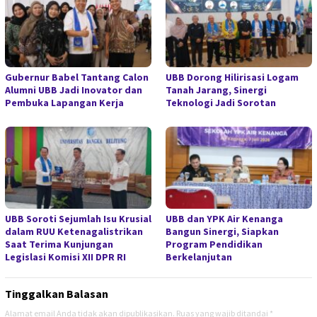
Gubernur Babel Tantang Calon
UBB Dorong Hilirisasi Logam
Alumni UBB Jadi Inovator dan
Tanah Jarang, Sinergi
Pembuka Lapangan Kerja
Teknologi Jadi Sorotan
UBB Soroti Sejumlah Isu Krusial
UBB dan YPK Air Kenanga
dalam RUU Ketenagalistrikan
Bangun Sinergi, Siapkan
Saat Terima Kunjungan
Program Pendidikan
Legislasi Komisi XII DPR RI
Berkelanjutan
Tinggalkan Balasan
Alamat email Anda tidak akan dipublikasikan.
Ruas yang wajib ditandai
*