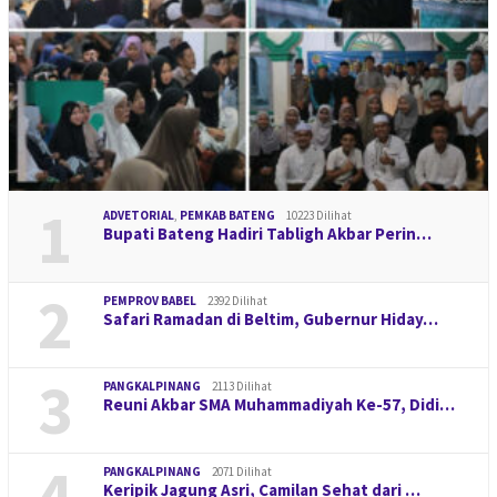
1
ADVETORIAL
,
PEMKAB BATENG
10223 Dilihat
Bupati Bateng Hadiri Tabligh Akbar Perin…
2
PEMPROV BABEL
2392 Dilihat
Safari Ramadan di Beltim, Gubernur Hiday…
3
PANGKALPINANG
2113 Dilihat
Reuni Akbar SMA Muhammadiyah Ke-57, Didi…
4
PANGKALPINANG
2071 Dilihat
Keripik Jagung Asri, Camilan Sehat dari …