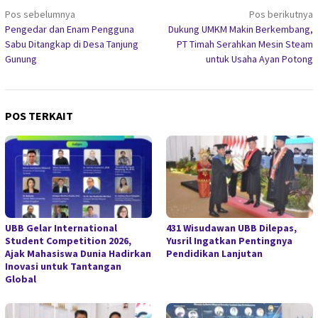
Navigasi
Pos sebelumnya
Pos berikutnya
Pengedar dan Enam Pengguna
Dukung UMKM Makin Berkembang,
pos
Sabu Ditangkap di Desa Tanjung
PT Timah Serahkan Mesin Steam
Gunung
untuk Usaha Ayan Potong
POS TERKAIT
UBB Gelar International
431 Wisudawan UBB Dilepas,
Student Competition 2026,
Yusril Ingatkan Pentingnya
Ajak Mahasiswa Dunia Hadirkan
Pendidikan Lanjutan
Inovasi untuk Tantangan
Global