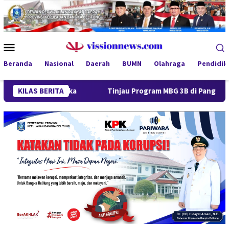
Loncat
ke
konten
Menu
Mobile
Beranda
Nasional
Daerah
BUMN
Olahraga
Pendidik
ka
KILAS BERITA
Tinjau Program MBG 3B di Pangkalpinang, Gubernur H