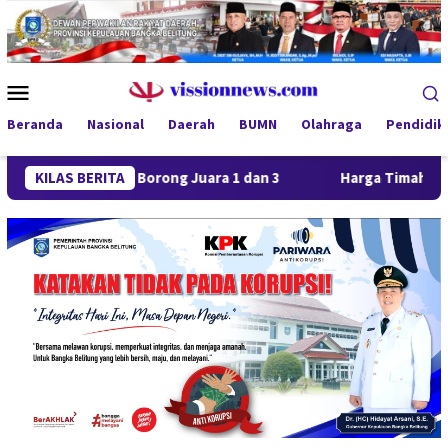
Loncat
ke
konten
Menu
Mobile
Beranda
Nasional
Daerah
BUMN
Olahraga
Pendidik
aya FC Borong Juara 1 dan 3
KILAS BERITA
Harga Timah Turun, Aktivita