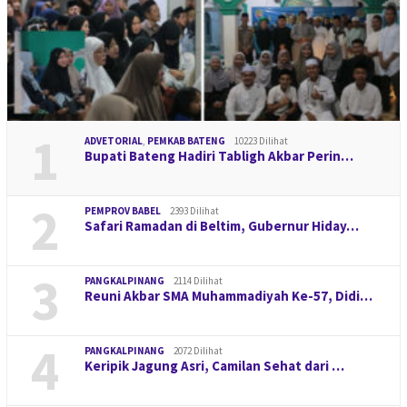
1
ADVETORIAL
,
PEMKAB BATENG
10223 Dilihat
Bupati Bateng Hadiri Tabligh Akbar Perin…
2
PEMPROV BABEL
2393 Dilihat
Safari Ramadan di Beltim, Gubernur Hiday…
3
PANGKALPINANG
2114 Dilihat
Reuni Akbar SMA Muhammadiyah Ke-57, Didi…
4
PANGKALPINANG
2072 Dilihat
Keripik Jagung Asri, Camilan Sehat dari …