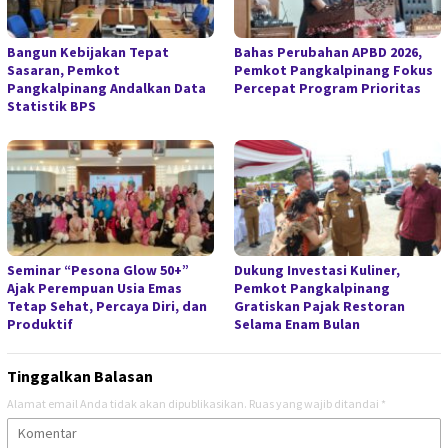
Bangun Kebijakan Tepat
Bahas Perubahan APBD 2026,
Sasaran, Pemkot
Pemkot Pangkalpinang Fokus
Pangkalpinang Andalkan Data
Percepat Program Prioritas
Statistik BPS
Seminar “Pesona Glow 50+”
Dukung Investasi Kuliner,
Ajak Perempuan Usia Emas
Pemkot Pangkalpinang
Tetap Sehat, Percaya Diri, dan
Gratiskan Pajak Restoran
Produktif
Selama Enam Bulan
Tinggalkan Balasan
Alamat email Anda tidak akan dipublikasikan.
Ruas yang wajib ditandai
*