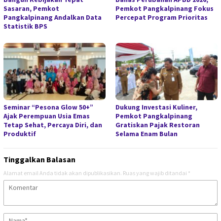
Sasaran, Pemkot
Pemkot Pangkalpinang Fokus
Pangkalpinang Andalkan Data
Percepat Program Prioritas
Statistik BPS
Seminar “Pesona Glow 50+”
Dukung Investasi Kuliner,
Ajak Perempuan Usia Emas
Pemkot Pangkalpinang
Tetap Sehat, Percaya Diri, dan
Gratiskan Pajak Restoran
Produktif
Selama Enam Bulan
Tinggalkan Balasan
Alamat email Anda tidak akan dipublikasikan.
Ruas yang wajib ditandai
*