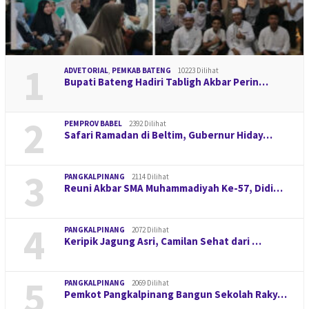
1
ADVETORIAL
,
PEMKAB BATENG
10223 Dilihat
Bupati Bateng Hadiri Tabligh Akbar Perin…
2
PEMPROV BABEL
2392 Dilihat
Safari Ramadan di Beltim, Gubernur Hiday…
3
PANGKALPINANG
2114 Dilihat
Reuni Akbar SMA Muhammadiyah Ke-57, Didi…
4
PANGKALPINANG
2072 Dilihat
Keripik Jagung Asri, Camilan Sehat dari …
5
PANGKALPINANG
2069 Dilihat
Pemkot Pangkalpinang Bangun Sekolah Raky…