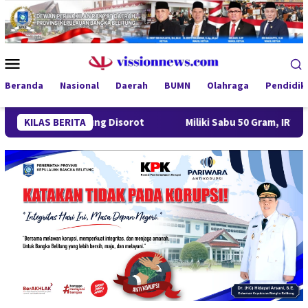
Loncat
ke
konten
Menu
Mobile
Beranda
Nasional
Daerah
BUMN
Olahraga
Pendidik
 Gantung Disorot
KILAS BERITA
Miliki Sabu 50 Gram, IRT di Pangkalpin