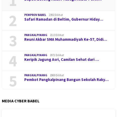
1
2
PEMPROV BABEL
2392 Dilihat
Safari Ramadan di Beltim, Gubernur Hiday…
3
PANGKALPINANG
2113 Dilihat
Reuni Akbar SMA Muhammadiyah Ke-57, Didi…
4
PANGKALPINANG
2071 Dilihat
Keripik Jagung Asri, Camilan Sehat dari …
5
PANGKALPINANG
2069 Dilihat
Pemkot Pangkalpinang Bangun Sekolah Raky…
MEDIA CYBER BABEL