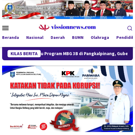
Loncat
ke
konten
Menu
Mobile
Beranda
Nasional
Daerah
BUMN
Olahraga
Pendidik
Tinjau Program MBG 3B di Pangkalpinang, Gubernur Hidayat Tek
KILAS BERITA