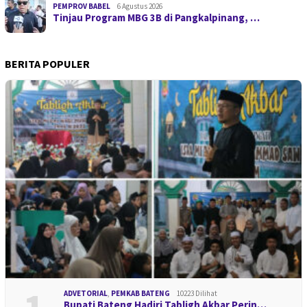
PEMPROV BABEL
6 Agustus 2026
Tinjau Program MBG 3B di Pangkalpinang, …
BERITA POPULER
ADVETORIAL
,
PEMKAB BATENG
10223 Dilihat
Bupati Bateng Hadiri Tabligh Akbar Perin…