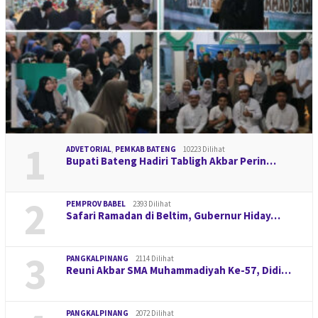
1
ADVETORIAL
,
PEMKAB BATENG
10223 Dilihat
Bupati Bateng Hadiri Tabligh Akbar Perin…
2
PEMPROV BABEL
2393 Dilihat
Safari Ramadan di Beltim, Gubernur Hiday…
3
PANGKALPINANG
2114 Dilihat
Reuni Akbar SMA Muhammadiyah Ke-57, Didi…
PANGKALPINANG
2072 Dilihat