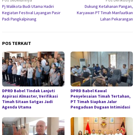
Navigasi
Pos sebelumnya
Pos berikutnya
Pj Walikota Budi Utama Hadiri
Dukung Ketahanan Pangan,
pos
Kegiatan Festival Layangan Pasir
Karyawan PT Timah Manfaatkan
Padi Pangkalpinang
Lahan Pekarangan
POS TERKAIT
DPRD Babel Tindak Lanjuti
DPRD Babel Kawal
Aspirasi Almaster, Verifikasi
Penyelesaian Timah Tertahan,
Timah Sitaan Satgas Jadi
PT Timah Siapkan Jalur
Agenda Utama
Pengaduan Dugaan Intimidasi