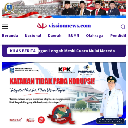
Loncat
ke
konten
Menu
Mobile
Beranda
Nasional
Daerah
BUMN
Olahraga
Pendidik
da: Jangan Lengah Meski Cuaca Mulai Mereda
KILAS BERITA
Ganas di Sem