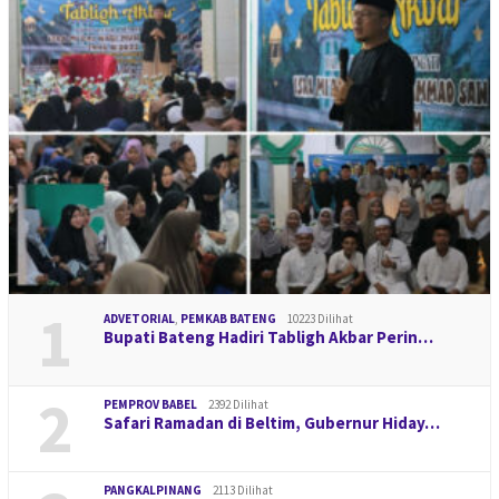
1
ADVETORIAL
,
PEMKAB BATENG
10223 Dilihat
Bupati Bateng Hadiri Tabligh Akbar Perin…
2
PEMPROV BABEL
2392 Dilihat
Safari Ramadan di Beltim, Gubernur Hiday…
PANGKALPINANG
2113 Dilihat