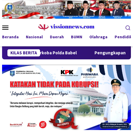
Loncat
ke
konten
Menu
Mobile
Beranda
Nasional
Daerah
BUMN
Olahraga
Pendidik
esnarkoba Polda Babel
KILAS BERITA
Pengungkapan 52,5 Ton Pasir Timah