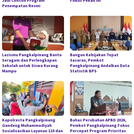
Jadi Contoh Program
Fokus Pekan Ini
Penempatan Resmi
Lazismu Pangkalpinang Bantu
Bangun Kebijakan Tepat
Seragam dan Perlengkapan
Sasaran, Pemkot
Sekolah untuk Siswa Kurang
Pangkalpinang Andalkan Data
Mampu
Statistik BPS
Kapolresta Pangkalpinang
Bahas Perubahan APBD 2026,
Gandeng Muhammadiyah
Pemkot Pangkalpinang Fokus
Sosialisasikan Layanan 110 dan
Percepat Program Prioritas