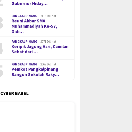
Gubernur Hiday…
3
PANGKALPINANG
2113 Dilihat
Reuni Akbar SMA
Muhammadiyah Ke-57,
Didi…
4
PANGKALPINANG
2071 Dilihat
Keripik Jagung Asri, Camilan
Sehat dari …
5
PANGKALPINANG
2069 Dilihat
Pemkot Pangkalpinang
Bangun Sekolah Raky…
 CYBER BABEL