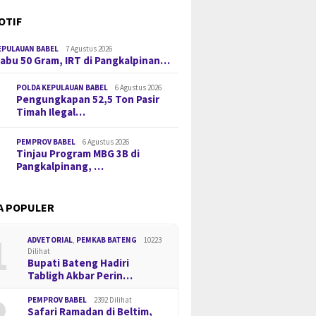
OTIF
EPULAUAN BABEL
7 Agustus 2026
 Sabu 50 Gram, IRT di Pangkalpinan…
POLDA KEPULAUAN BABEL
6 Agustus 2026
Pengungkapan 52,5 Ton Pasir
Timah Ilegal…
PEMPROV BABEL
6 Agustus 2026
Tinjau Program MBG 3B di
Pangkalpinang, …
A POPULER
1
ADVETORIAL
,
PEMKAB BATENG
10223
Dilihat
Bupati Bateng Hadiri
Tabligh Akbar Perin…
2
PEMPROV BABEL
2392 Dilihat
Safari Ramadan di Beltim,