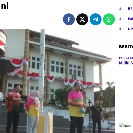
ni
BE
PA
DP
BERIT
POLDA K
Miliki