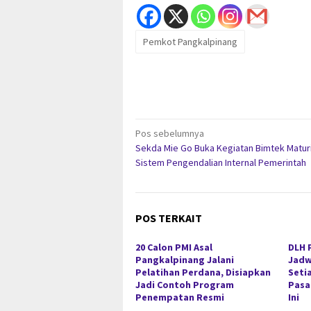
Pemkot Pangkalpinang
Navigasi
Pos sebelumnya
Sekda Mie Go Buka Kegiatan Bimtek Matur
pos
Sistem Pengendalian Internal Pemerintah
POS TERKAIT
20 Calon PMI Asal
DLH 
Pangkalpinang Jalani
Jadw
Pelatihan Perdana, Disiapkan
Seti
Jadi Contoh Program
Pasa
Penempatan Resmi
Ini