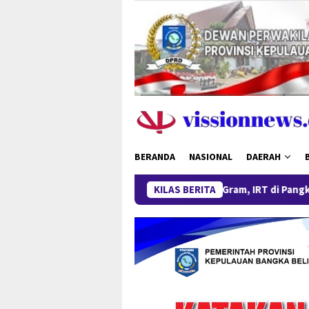
Loncat
ke
konten
BERANDA
NASIONAL
DAERAH
Miliki Sabu 50 Gram, IRT di Pangkalpinang Ditangk
KILAS BERITA