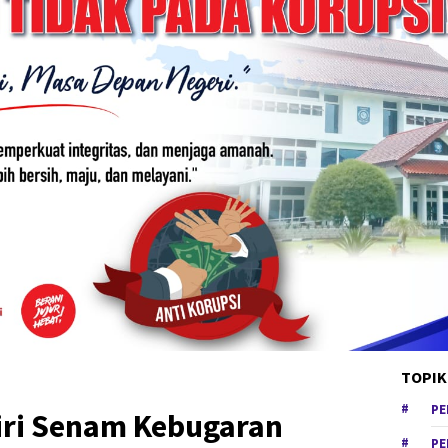
TOPIK
PE
iri Senam Kebugaran
PE