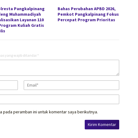
lresta Pangkalpinang
Bahas Perubahan APBD 2026,
deng Muhammadiyah
Pemkot Pangkalpinang Fokus
alisasikan Layanan 110
Percepat Program Prioritas
Program Kuliah Gratis
lis
as yang wajib ditandai
*
a pada peramban ini untuk komentar saya berikutnya.