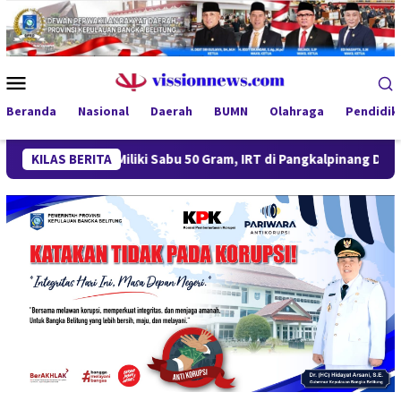
Loncat
ke
konten
Menu
Mobile
Beranda
Nasional
Daerah
BUMN
Olahraga
Pendidik
Miliki Sabu 50 Gram, IRT di Pangkalpinang Ditangkap Ditres
KILAS BERITA