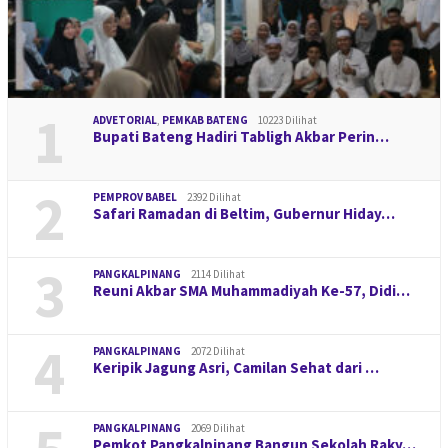
1
ADVETORIAL
,
PEMKAB BATENG
10223 Dilihat
Bupati Bateng Hadiri Tabligh Akbar Perin…
2
PEMPROV BABEL
2392 Dilihat
Safari Ramadan di Beltim, Gubernur Hiday…
3
PANGKALPINANG
2114 Dilihat
Reuni Akbar SMA Muhammadiyah Ke-57, Didi…
4
PANGKALPINANG
2072 Dilihat
Keripik Jagung Asri, Camilan Sehat dari …
PANGKALPINANG
2069 Dilihat
Pemkot Pangkalpinang Bangun Sekolah Raky…