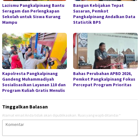
Lazismu Pangkalpinang Bantu
Bangun Kebijakan Tepat
Seragam dan Perlengkapan
Sasaran, Pemkot
Sekolah untuk Siswa Kurang
Pangkalpinang Andalkan Data
Mampu
Statistik BPS
Kapolresta Pangkalpinang
Bahas Perubahan APBD 2026,
Gandeng Muhammadiyah
Pemkot Pangkalpinang Fokus
Sosialisasikan Layanan 110 dan
Percepat Program Prioritas
Program Kuliah Gratis Menulis
Tinggalkan Balasan
Alamat email Anda tidak akan dipublikasikan.
Ruas yang wajib ditandai
*