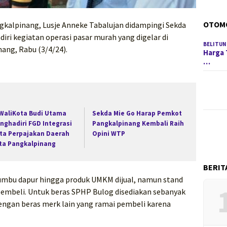
OTOM
gkalpinang, Lusje Anneke Tabalujan didampingi Sekda
ri kegiatan operasi pasar murah yang digelar di
BELITUN
ang, Rabu (3/4/24).
Harga 
…
 WaliKota Budi Utama
Sekda Mie Go Harap Pemkot
nghadiri FGD Integrasi
Pangkalpinang Kembali Raih
ta Perpajakan Daerah
Opini WTP
ta Pangkalpinang
BERIT
umbu dapur hingga produk UMKM dijual, namun stand
 pembeli. Untuk beras SPHP Bulog disediakan sebanyak
 dengan beras merk lain yang ramai pembeli karena