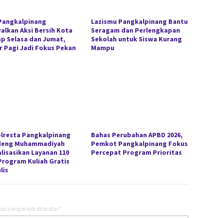
Pangkalpinang
Lazismu Pangkalpinang Bantu
alkan Aksi Bersih Kota
Seragam dan Perlengkapan
ap Selasa dan Jumat,
Sekolah untuk Siswa Kurang
r Pagi Jadi Fokus Pekan
Mampu
lresta Pangkalpinang
Bahas Perubahan APBD 2026,
deng Muhammadiyah
Pemkot Pangkalpinang Fokus
alisasikan Layanan 110
Percepat Program Prioritas
Program Kuliah Gratis
lis
as yang wajib ditandai
*