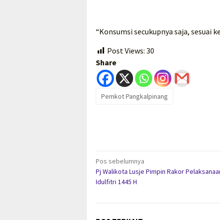
“Konsumsi secukupnya saja, sesuai k
Post Views:
30
Share
Pemkot Pangkalpinang
Navigasi
Pos sebelumnya
Pj Walikota Lusje Pimpin Rakor Pelaksanaa
pos
Idulfitri 1445 H