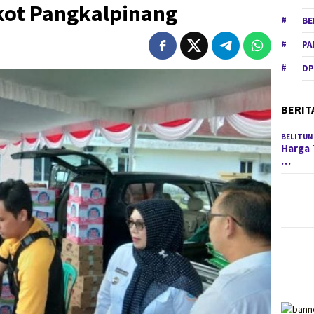
ot Pangkalpinang
BE
PA
DP
BERIT
BELITUN
Harga 
…