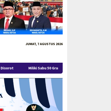
JUMAT, 7 AGUSTUS 2026
liki Sabu 50 Gram, IRT di Pangkalpinang Ditangkap Ditresnarkoba