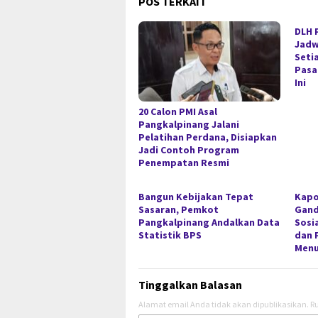
POS TERKAIT
DLH 
Jadw
Seti
Pasa
Ini
20 Calon PMI Asal
Pangkalpinang Jalani
Pelatihan Perdana, Disiapkan
Jadi Contoh Program
Penempatan Resmi
Bangun Kebijakan Tepat
Kapo
Sasaran, Pemkot
Gan
Pangkalpinang Andalkan Data
Sosi
Statistik BPS
dan 
Menu
Tinggalkan Balasan
Alamat email Anda tidak akan dipublikasikan.
Ru