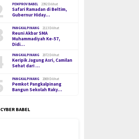
2
PEMPROV BABEL
2392 Dilihat
Safari Ramadan di Beltim,
Gubernur Hiday…
3
PANGKALPINANG
2113 Dilihat
Reuni Akbar SMA
Muhammadiyah Ke-57,
Didi…
4
PANGKALPINANG
2072 Dilihat
Keripik Jagung Asri, Camilan
Sehat dari …
5
PANGKALPINANG
2069 Dilihat
Pemkot Pangkalpinang
Bangun Sekolah Raky…
 CYBER BABEL