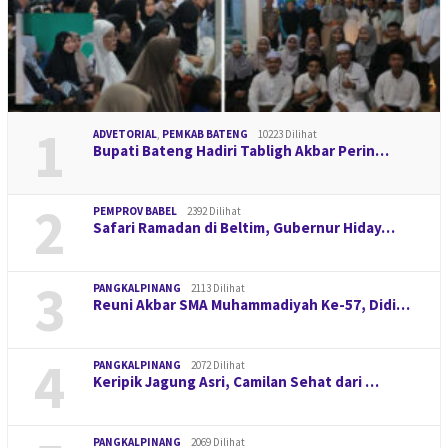
1
ADVETORIAL
,
PEMKAB BATENG
10223 Dilihat
Bupati Bateng Hadiri Tabligh Akbar Perin…
2
PEMPROV BABEL
2392 Dilihat
Safari Ramadan di Beltim, Gubernur Hiday…
3
PANGKALPINANG
2113 Dilihat
Reuni Akbar SMA Muhammadiyah Ke-57, Didi…
4
PANGKALPINANG
2072 Dilihat
Keripik Jagung Asri, Camilan Sehat dari …
PANGKALPINANG
2069 Dilihat