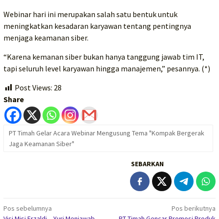
Webinar hari ini merupakan salah satu bentuk untuk
meningkatkan kesadaran karyawan tentang pentingnya
menjaga keamanan siber.
“Karena kemanan siber bukan hanya tanggung jawab tim IT,
tapi seluruh level karyawan hingga manajemen,” pesannya. (*)
Post Views:
28
Share
PT Timah Gelar Acara Webinar Mengusung Tema "Kompak Bergerak
Jaga Keamanan Siber"
SEBARKAN
Navigasi
Pos sebelumnya
Pos berikutnya
Visi Misi Erzaldi – Yuri Menjawab
PT Timah Gencar Promosi Produk