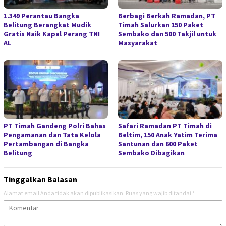
1.349 Perantau Bangka
Berbagi Berkah Ramadan, PT
Belitung Berangkat Mudik
Timah Salurkan 150 Paket
Gratis Naik Kapal Perang TNI
Sembako dan 500 Takjil untuk
AL
Masyarakat
PT Timah Gandeng Polri Bahas
Safari Ramadan PT Timah di
Pengamanan dan Tata Kelola
Beltim, 150 Anak Yatim Terima
Pertambangan di Bangka
Santunan dan 600 Paket
Belitung
Sembako Dibagikan
Tinggalkan Balasan
Alamat email Anda tidak akan dipublikasikan.
Ruas yang wajib ditandai
*