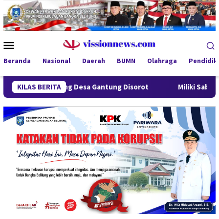
Loncat
ke
konten
Menu
Mobile
Beranda
Nasional
Daerah
BUMN
Olahraga
Pendidik
Lindung Desa Gantung Disorot
KILAS BERITA
Miliki Sabu 50 Gram, IRT d