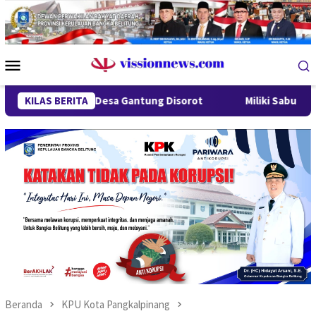
Loncat
ke
konten
Menu
Mobile
ung Desa Gantung Disorot
KILAS BERITA
Miliki Sabu 50 Gram, IRT di P
Beranda
KPU Kota Pangkalpinang