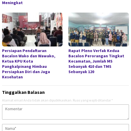
Meningkat
Persiapan Pendaftaran
Rapat Pleno Verfak Kedua
Bacalon Wako dan Wawako,
Bacalon Perorangan Tingkat
Ketua KPU Kota
Kecamatan, Jumlah MS
Pangkalpinang Himbau
Sebanyak 410 dan TMS
Persiapkan Diri dan Jaga
Sebanyak 120
Kesehatan
Tinggalkan Balasan
Alamat email Anda tidak akan dipublikasikan.
Ruas yang wajib ditandai
*