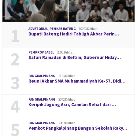
1
ADVETORIAL
,
PEMKAB BATENG
10223 Dilihat
Bupati Bateng Hadiri Tabligh Akbar Perin…
2
PEMPROV BABEL
2392 Dilihat
Safari Ramadan di Beltim, Gubernur Hiday…
3
PANGKALPINANG
2113 Dilihat
Reuni Akbar SMA Muhammadiyah Ke-57, Didi…
4
PANGKALPINANG
2072 Dilihat
Keripik Jagung Asri, Camilan Sehat dari …
5
PANGKALPINANG
2069 Dilihat
Pemkot Pangkalpinang Bangun Sekolah Raky…