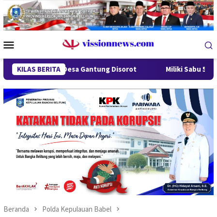
Loncat
ke
konten
Menu
Mobile
ndung Desa Gantung Disorot
KILAS BERITA
Miliki Sabu 50 Gram, IRT di
Beranda
Polda Kepulauan Babel