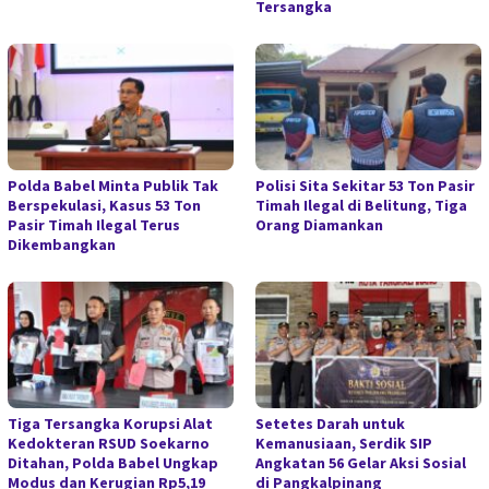
Tersangka
Polda Babel Minta Publik Tak
Polisi Sita Sekitar 53 Ton Pasir
Berspekulasi, Kasus 53 Ton
Timah Ilegal di Belitung, Tiga
Pasir Timah Ilegal Terus
Orang Diamankan
Dikembangkan
Tiga Tersangka Korupsi Alat
Setetes Darah untuk
Kedokteran RSUD Soekarno
Kemanusiaan, Serdik SIP
Ditahan, Polda Babel Ungkap
Angkatan 56 Gelar Aksi Sosial
Modus dan Kerugian Rp5,19
di Pangkalpinang