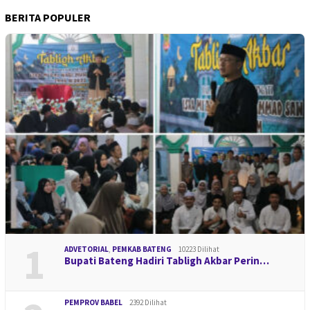
BERITA POPULER
1
ADVETORIAL
,
PEMKAB BATENG
10223 Dilihat
Bupati Bateng Hadiri Tabligh Akbar Perin…
PEMPROV BABEL
2392 Dilihat