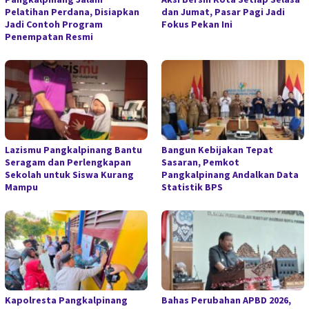
Pelatihan Perdana, Disiapkan
dan Jumat, Pasar Pagi Jadi
Jadi Contoh Program
Fokus Pekan Ini
Penempatan Resmi
Lazismu Pangkalpinang Bantu
Bangun Kebijakan Tepat
Seragam dan Perlengkapan
Sasaran, Pemkot
Sekolah untuk Siswa Kurang
Pangkalpinang Andalkan Data
Mampu
Statistik BPS
Kapolresta Pangkalpinang
Bahas Perubahan APBD 2026,