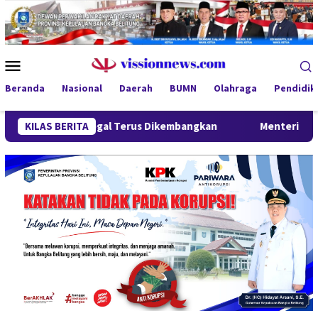
Loncat
ke
konten
Menu
Mobile
Beranda
Nasional
Daerah
BUMN
Olahraga
Pendidik
mah Ilegal Terus Dikembangkan
KILAS BERITA
Menteri Wihaji Kunjungi B