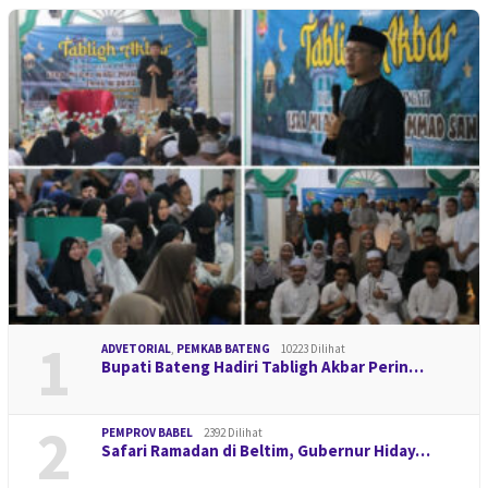
1
ADVETORIAL
,
PEMKAB BATENG
10223 Dilihat
Bupati Bateng Hadiri Tabligh Akbar Perin…
2
PEMPROV BABEL
2392 Dilihat
Safari Ramadan di Beltim, Gubernur Hiday…