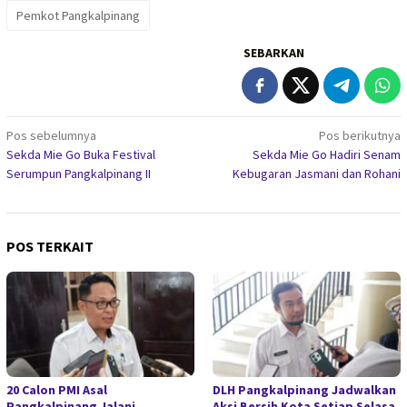
Pemkot Pangkalpinang
SEBARKAN
Navigasi
Pos sebelumnya
Pos berikutnya
Sekda Mie Go Buka Festival
Sekda Mie Go Hadiri Senam
pos
Serumpun Pangkalpinang II
Kebugaran Jasmani dan Rohani
POS TERKAIT
20 Calon PMI Asal
DLH Pangkalpinang Jadwalkan
Pangkalpinang Jalani
Aksi Bersih Kota Setiap Selasa