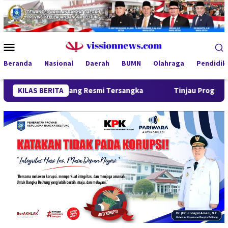
Loncat
ke
konten
Menu
Mobile
Beranda
Nasional
Daerah
BUMN
Olahraga
Pendidik
at Orang Resmi Tersangka
KILAS BERITA
Tinjau Program MBG 3B di Pang