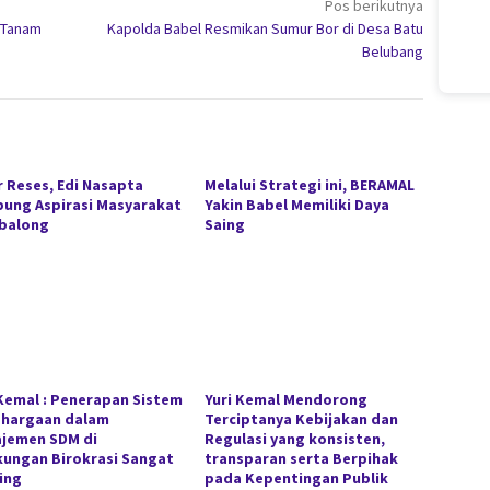
Pos berikutnya
 Tanam
Kapolda Babel Resmikan Sumur Bor di Desa Batu
Belubang
r Reses, Edi Nasapta
Melalui Strategi ini, BERAMAL
ung Aspirasi Masyarakat
Yakin Babel Memiliki Daya
balong
Saing
 Kemal : Penerapan Sistem
Yuri Kemal Mendorong
hargaan dalam
Terciptanya Kebijakan dan
jemen SDM di
Regulasi yang konsisten,
kungan Birokrasi Sangat
transparan serta Berpihak
ing
pada Kepentingan Publik