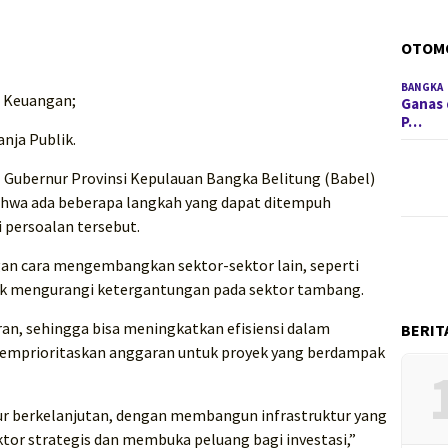
OTOM
BANGKA
a Keuangan;
Ganas 
P…
nja Publik.
 Gubernur Provinsi Kepulauan Bangka Belitung (Babel)
ahwa ada beberapa langkah yang dapat ditempuh
persoalan tersebut.
gan cara mengembangkan sektor-sektor lain, seperti
tuk mengurangi ketergantungan pada sektor tambang.
ran, sehingga bisa meningkatkan efisiensi dalam
BERIT
emprioritaskan anggaran untuk proyek yang berdampak
ur berkelanjutan, dengan membangun infrastruktur yang
r strategis dan membuka peluang bagi investasi,”