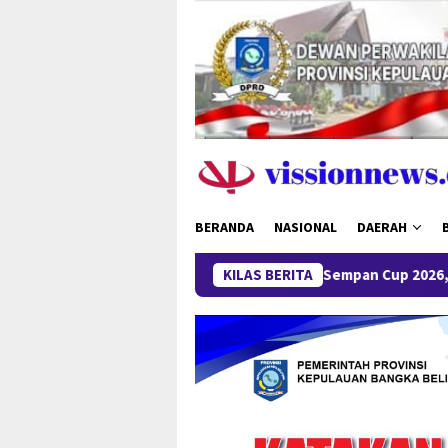
Loncat
ke
konten
BERANDA
NASIONAL
DAERAH
Ganas di Sempan Cup 2026, Dua Tim U-12 P
KILAS BERITA