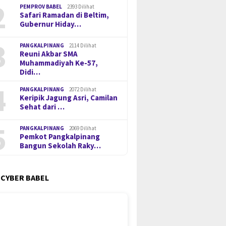
2
PEMPROV BABEL
2393 Dilihat
Safari Ramadan di Beltim,
Gubernur Hiday…
3
PANGKALPINANG
2114 Dilihat
Reuni Akbar SMA
Muhammadiyah Ke-57,
Didi…
4
PANGKALPINANG
2072 Dilihat
Keripik Jagung Asri, Camilan
Sehat dari …
5
PANGKALPINANG
2069 Dilihat
Pemkot Pangkalpinang
Bangun Sekolah Raky…
 CYBER BABEL