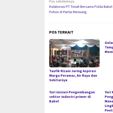
Navigasi
Pos sebelumnya
Kolaborasi PT Timah Bersama Polda Babel
pos
Pohon di Pantai Menuang
POS TERKAIT
Gela
Tamp
Mem
Taufik Rizani Jaring Aspirasi
Warga Perawas, Air Raya dan
Sekitarnya
Yuri inisiasi Pengembangan
Yuri
sektor industri primer di
Peng
Babel
Mana
Ling
Pent