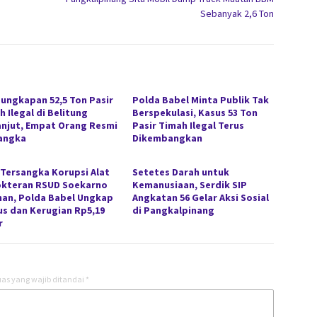
Sebanyak 2,6 Ton
ungkapan 52,5 Ton Pasir
Polda Babel Minta Publik Tak
 Ilegal di Belitung
Berspekulasi, Kasus 53 Ton
anjut, Empat Orang Resmi
Pasir Timah Ilegal Terus
angka
Dikembangkan
 Tersangka Korupsi Alat
Setetes Darah untuk
kteran RSUD Soekarno
Kemanusiaan, Serdik SIP
han, Polda Babel Ungkap
Angkatan 56 Gelar Aksi Sosial
s dan Kerugian Rp5,19
di Pangkalpinang
r
as yang wajib ditandai
*