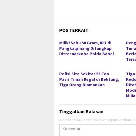
POS TERKAIT
Miliki Sabu 50 Gram, IRT di
Peng
Pangkalpinang Ditangkap
Timah
Ditresnarkoba Polda Babel
Berl
Ters
Polisi Sita Sekitar 53 Ton
Tiga
Pasir Timah Ilegal di Belitung,
Kedo
Tiga Orang Diamankan
Dita
Modu
Milia
Tinggalkan Balasan
Alamat email Anda tidak akan dipublikasikan.
Ru