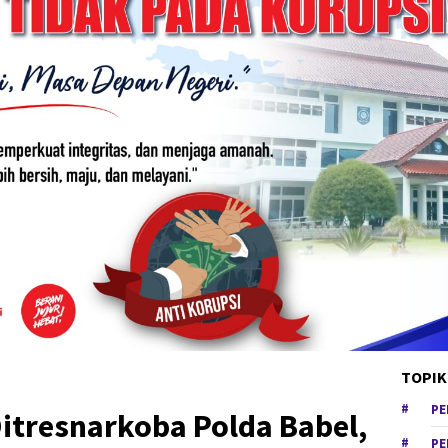
TOPIK
PE
itresnarkoba Polda Babel,
PE