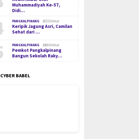
3
Muhammadiyah Ke-57,
Didi…
4
PANGKALPINANG
2072 Dilihat
Keripik Jagung Asri, Camilan
Sehat dari …
5
PANGKALPINANG
2069 Dilihat
Pemkot Pangkalpinang
Bangun Sekolah Raky…
 CYBER BABEL