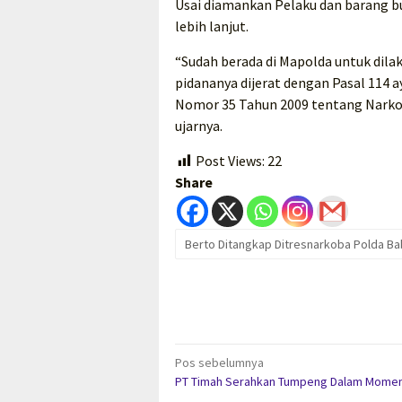
Usai diamankan Pelaku dan barang b
lebih lanjut.
“Sudah berada di Mapolda untuk dila
pidananya dijerat dengan Pasal 114 a
Nomor 35 Tahun 2009 tentang Narkot
ujarnya.
Post Views:
22
Share
Berto Ditangkap Ditresnarkoba Polda Ba
Navigasi
Pos sebelumnya
PT Timah Serahkan Tumpeng Dalam Mome
pos