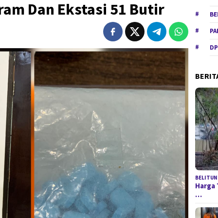
Gram Dan Ekstasi 51 Butir
BE
PA
DP
BERIT
BELITUN
Harga 
…