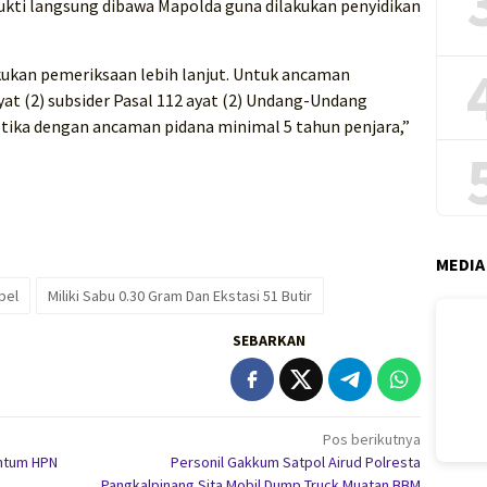
ukti langsung dibawa Mapolda guna dilakukan penyidikan
kukan pemeriksaan lebih lanjut. Untuk ancaman
yat (2) subsider Pasal 112 ayat (2) Undang-Undang
ika dengan ancaman pidana minimal 5 tahun penjara,”
MEDIA
bel
Miliki Sabu 0.30 Gram Dan Ekstasi 51 Butir
SEBARKAN
Pos berikutnya
ntum HPN
Personil Gakkum Satpol Airud Polresta
Pangkalpinang Sita Mobil Dump Truck Muatan BBM