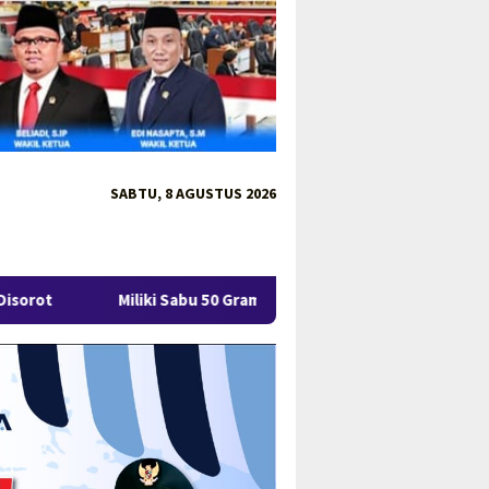
SABTU, 8 AGUSTUS 2026
liki Sabu 50 Gram, IRT di Pangkalpinang Ditangkap Ditresnarkoba