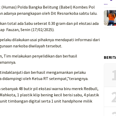
…
 (Humas) Polda Bangka Belitung (Babel) Kombes Pol
adanya penangkapan oleh Dit Resnarkoba sabtu lalu.
kan total ada Sabu seberat 0.30 gram dan pil ekstasi ada
cap Fauzan, Senin (17/02/2025).
laku dilakukan usai pihaknya mendapati informasi dari
gunaan narkoba diwilayah tersebut.
an, Tim melakukan penyelidikan dan berhasil
BERIT
iamannya.
ra tindaklanjuti dan berhasil mengamankan pelaku
 didampingi oleh Ketua RT setempat,”terangnya.
sebanyak 48 butir pil ekstasi warna biru merek Redbull,
Mahkota, 1 plastik klip bening kecil berisi sabu, 4 plastik
1 unit timbangan digital serta 1 unit handphone milik