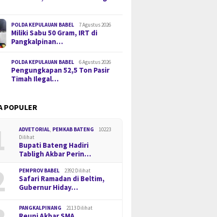
POLDA KEPULAUAN BABEL
7 Agustus 2026
Miliki Sabu 50 Gram, IRT di
Pangkalpinan…
POLDA KEPULAUAN BABEL
6 Agustus 2026
Pengungkapan 52,5 Ton Pasir
Timah Ilegal…
A POPULER
1
ADVETORIAL
,
PEMKAB BATENG
10223
Dilihat
Bupati Bateng Hadiri
Tabligh Akbar Perin…
2
PEMPROV BABEL
2392 Dilihat
Safari Ramadan di Beltim,
Gubernur Hiday…
PANGKALPINANG
2113 Dilihat
Reuni Akbar SMA