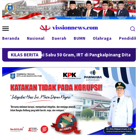
Loncat
ke
konten
Menu
Mobile
Beranda
Nasional
Daerah
BUMN
Olahraga
Pendidik
Miliki Sabu 50 Gram, IRT di Pangkalpinang Ditangkap Ditresnark
KILAS BERITA