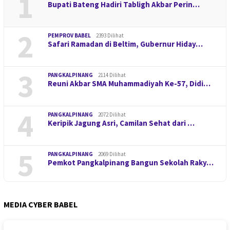
1
Bupati Bateng Hadiri Tabligh Akbar Perin…
2
PEMPROV BABEL
2393 Dilihat
Safari Ramadan di Beltim, Gubernur Hiday…
3
PANGKALPINANG
2114 Dilihat
Reuni Akbar SMA Muhammadiyah Ke-57, Didi…
4
PANGKALPINANG
2072 Dilihat
Keripik Jagung Asri, Camilan Sehat dari …
5
PANGKALPINANG
2069 Dilihat
Pemkot Pangkalpinang Bangun Sekolah Raky…
MEDIA CYBER BABEL