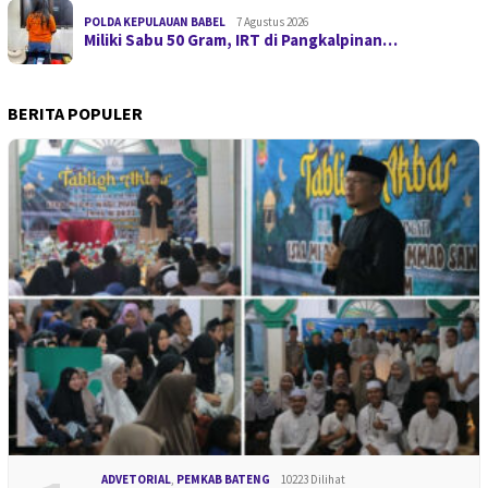
POLDA KEPULAUAN BABEL
7 Agustus 2026
Miliki Sabu 50 Gram, IRT di Pangkalpinan…
BERITA POPULER
ADVETORIAL
,
PEMKAB BATENG
10223 Dilihat