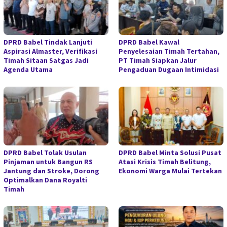
DPRD Babel Tindak Lanjuti
DPRD Babel Kawal
Aspirasi Almaster, Verifikasi
Penyelesaian Timah Tertahan,
Timah Sitaan Satgas Jadi
PT Timah Siapkan Jalur
Agenda Utama
Pengaduan Dugaan Intimidasi
DPRD Babel Tolak Usulan
DPRD Babel Minta Solusi Pusat
Pinjaman untuk Bangun RS
Atasi Krisis Timah Belitung,
Jantung dan Stroke, Dorong
Ekonomi Warga Mulai Tertekan
Optimalkan Dana Royalti
Timah