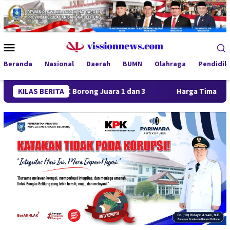
Loncat
ke
konten
Menu
Mobile
Beranda
Nasional
Daerah
BUMN
Olahraga
Pendidik
ya FC Borong Juara 1 dan 3
KILAS BERITA
Harga Timah Turun, Aktivita