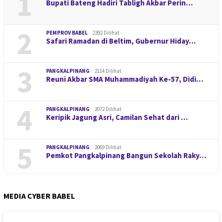
1
Bupati Bateng Hadiri Tabligh Akbar Perin…
2
PEMPROV BABEL
2392 Dilihat
Safari Ramadan di Beltim, Gubernur Hiday…
3
PANGKALPINANG
2114 Dilihat
Reuni Akbar SMA Muhammadiyah Ke-57, Didi…
4
PANGKALPINANG
2072 Dilihat
Keripik Jagung Asri, Camilan Sehat dari …
5
PANGKALPINANG
2069 Dilihat
Pemkot Pangkalpinang Bangun Sekolah Raky…
MEDIA CYBER BABEL