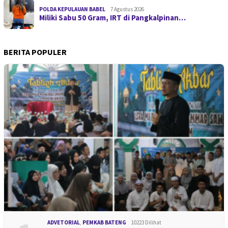
POLDA KEPULAUAN BABEL
7 Agustus 2026
Miliki Sabu 50 Gram, IRT di Pangkalpinan…
BERITA POPULER
ADVETORIAL
,
PEMKAB BATENG
10223 Dilihat