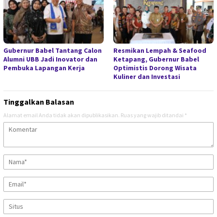
Gubernur Babel Tantang Calon
Resmikan Lempah & Seafood
Alumni UBB Jadi Inovator dan
Ketapang, Gubernur Babel
Pembuka Lapangan Kerja
Optimistis Dorong Wisata
Kuliner dan Investasi
Tinggalkan Balasan
Alamat email Anda tidak akan dipublikasikan.
Ruas yang wajib ditandai
*