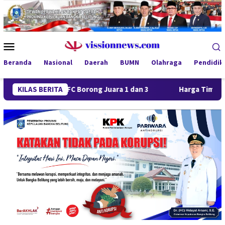
Loncat
ke
konten
Menu
Mobile
Beranda
Nasional
Daerah
BUMN
Olahraga
Pendidik
 Jaya FC Borong Juara 1 dan 3
KILAS BERITA
Harga Timah Turun, Aktivi