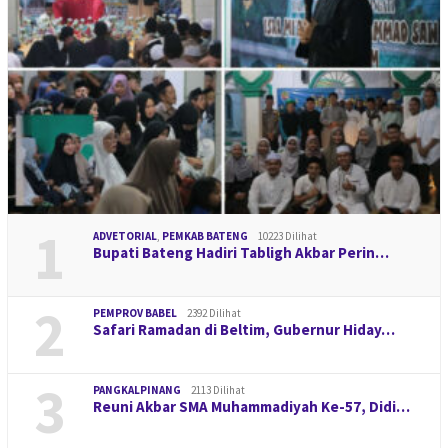
1
ADVETORIAL
,
PEMKAB BATENG
10223 Dilihat
Bupati Bateng Hadiri Tabligh Akbar Perin…
2
PEMPROV BABEL
2392 Dilihat
Safari Ramadan di Beltim, Gubernur Hiday…
3
PANGKALPINANG
2113 Dilihat
Reuni Akbar SMA Muhammadiyah Ke-57, Didi…