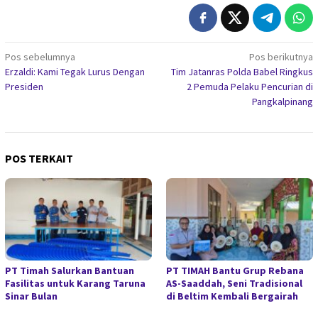
Navigasi
Pos sebelumnya
Pos berikutnya
Erzaldi: Kami Tegak Lurus Dengan
Tim Jatanras Polda Babel Ringkus
pos
Presiden
2 Pemuda Pelaku Pencurian di
Pangkalpinang
POS TERKAIT
PT Timah Salurkan Bantuan
PT TIMAH Bantu Grup Rebana
Fasilitas untuk Karang Taruna
AS-Saaddah, Seni Tradisional
Sinar Bulan
di Beltim Kembali Bergairah