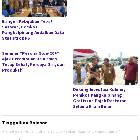
Bangun Kebijakan Tepat
Sasaran, Pemkot
Pangkalpinang Andalkan Data
Statistik BPS
Seminar “Pesona Glow 50+”
Ajak Perempuan Usia Emas
Tetap Sehat, Percaya Diri, dan
Produktif
Dukung Investasi Kuliner,
Pemkot Pangkalpinang
Gratiskan Pajak Restoran
Selama Enam Bulan
Tinggalkan Balasan
Alamat email Anda tidak akan dipublikasikan.
Ruas yang wajib ditandai
*