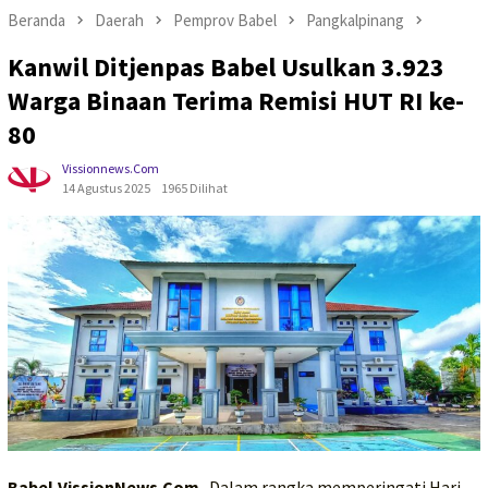
Beranda
Daerah
Pemprov Babel
Pangkalpinang
Kanwil Ditjenpas Babel Usulkan 3.923
Warga Binaan Terima Remisi HUT RI ke-
80
Vissionnews.com
14 Agustus 2025
1965 Dilihat
Babel,VissionNews.Com-
Dalam rangka memperingati Hari