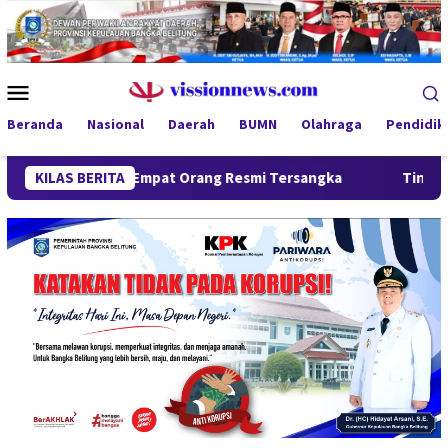
Loncat
ke
konten
Menu
Mobile
Beranda
Nasional
Daerah
BUMN
Olahraga
Pendidik
rlanjut, Empat Orang Resmi Tersangka
KILAS BERITA
Tinjau Program MBG